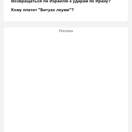
Возвращаться ли Израилю к ударам по Ирану?
Кому платит "Битуах леуми"?
Реклама