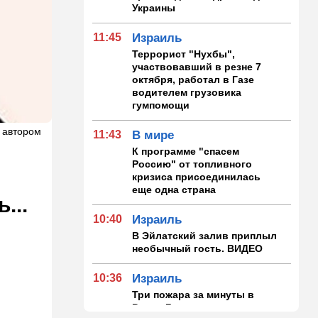
Украины
11:45
Израиль
Террорист "Нухбы",
участвовавший в резне 7
октября, работал в Газе
водителем грузовика
гумпомощи
 автором
11:43
В мире
К программе "спасем
Россию" от топливного
кризиса присоединилась
еще одна страна
...
10:40
Израиль
В Эйлатский залив приплыл
необычный гость. ВИДЕО
10:36
Израиль
Три пожара за минуты в
Рамат-Гане: подозрение на