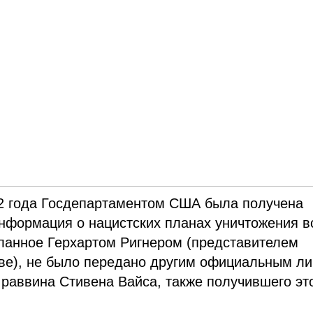
42 года Госдепартаментом США была получена
нформация о нацистских планах уничтожения в
сланное Герхартом Ригнером (представителем
еве), не было передано другим официальным ли
раввина Стивена Вайса, также получившего эт