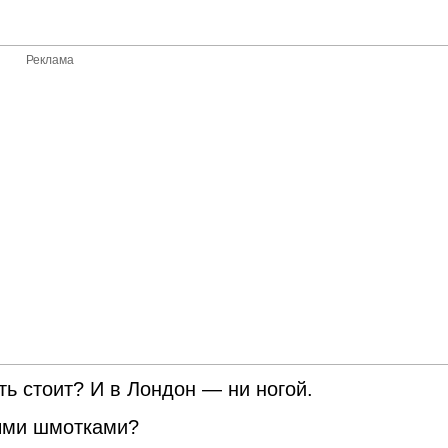
Реклама
ть стоит? И в Лондон — ни ногой.
выми шмотками?