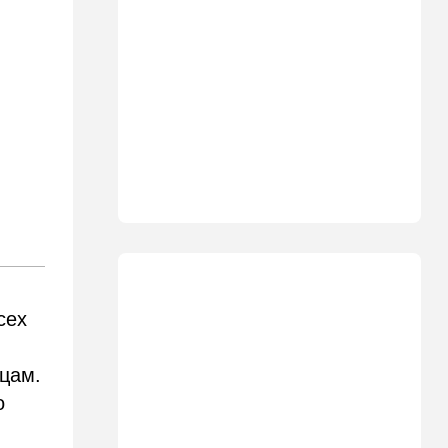
ВСУ атаковали очередной
склад Wildberries
09:00
В мире
Детали инцидента в
аэропорту Лейпцига: чудо
спасло от чудовищного
взрыва
08:20
В мире
Подросток открыл огонь в
школе под Бангкоком:
погибли семь человек
07:55
Израиль
Израиль разрабатывает
сех
собственный малозаметный
боевой беспилотник нового
поколения
цам.
о
07:50
Ближний Восток
Стоп Израилю, стоп
Америке: в Иране готовят