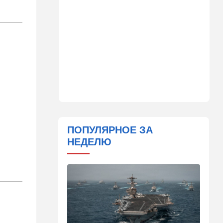
законопроект по Ормузу
07:20
Технологии
Прощай, Nvidia? Маск
запускает гигантскую
фабрику компьютерного
"железа"
06:40
Туризм
Какие авиакомпании
возвращаются в Израиль, а
кто снова отменил рейсы
ПОПУЛЯРНОЕ ЗА
05:00
Транспорт
НЕДЕЛЮ
Кто лучше - "китайцы",
"корейцы" или "японцы"?
Разбираемся
01:32
Израиль
Погода в Израиле на
пятницу, 7 августа