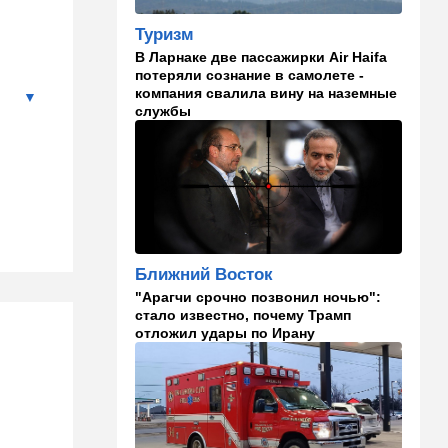
самолета угодил в ШАБАК
Туризм
21:48
Израиль
В Ларнаке две пассажирки Air Haifa
потеряли сознание в самолете -
"Сумасшедшие рулят
компания свалила вину на наземные
психбольницей": новое
службы
назначение в ООН вызвало
критику
21:24
Мнения
О му…ках, шаббате и
конституции…
20:20
Израиль
Ближний Восток
Маленькая девочка утонула
в Ашкелоне
"Арагчи срочно позвонил ночью":
стало известно, почему Трамп
отложил удары по Ирану
19:38
Выборы в Израиле
"Голосовать не за кого":
Эрдан и Эдельштейн
создали новую партию
18:42
В мире