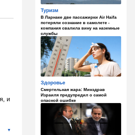
Реформа общественного
Туризм
транспорта в Израиле: что
В Ларнаке две пассажирки Air Haifa
изменится для пассажиров
потеряли сознание в самолете -
автобусов и поездов
компания свалила вину на наземные
службы
17:48
Здоровье
Впервые в этом году:
пенсионер скончался из-за
укуса комара
17:14
Израиль
Снимали порт в Эйлате и
гору Герцль: так Тамерлан и
я
Здоровье
Алина продались иранской
разведке
Смертельная жара: Минздрав
Израиля предупредил о самой
я, и
опасной ошибке
16:48
Израиль
Злобный охранник:
арестован араб, лупивший
железом футбольных
болельщиков