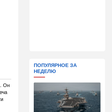
23:42
Общество
Помогите найти: пропала
Эльмира из Рамат-Гана
23:35
Мнения
Безо всяких табу
22:20
Израиль
Проживающий в России
израильтянин прямо с
самолета угодил в ШАБАК
ПОПУЛЯРНОЕ ЗА
21:48
Израиль
НЕДЕЛЮ
"Сумасшедшие рулят
психбольницей": новое
назначение в ООН вызвало
. Он
критику
еча
21:24
Мнения
ти
О му…ках, шаббате и
конституции…