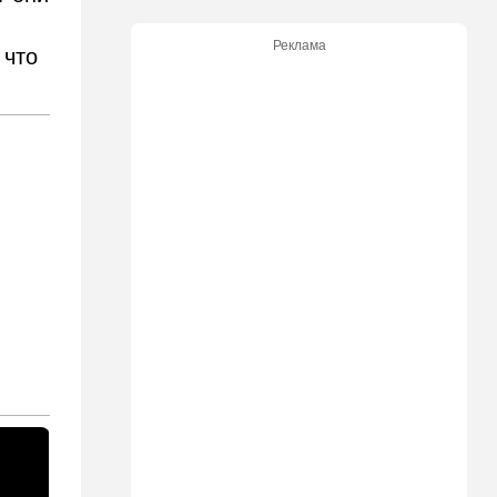
погибли семь человек
Реклама
 что
07:55
Израиль
Израиль разрабатывает
собственный малозаметный
боевой беспилотник нового
поколения
07:50
Ближний Восток
Стоп Израилю, стоп
Америке: в Иране готовят
законопроект по Ормузу
07:20
Технологии
Прощай, Nvidia? Маск
запускает гигантскую
фабрику компьютерного
"железа"
06:40
Туризм
Какие авиакомпании
возвращаются в Израиль, а