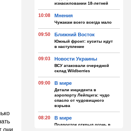
изнасиловании 18-летней
10:08
Мнения
Чужакам всего всегда мало
09:50
Ближний Восток
Южный фронт: хуситы идут
в наступление
09:03
Новости Украины
ВСУ атаковали очередной
склад Wildberries
09:00
В мире
Детали инцидента в
аэропорту Лейпцига: чудо
спасло от чудовищного
взрыва
лько
08:20
В мире
чать
Подросток открыл огонь в
т они
школе под Бангкоком: