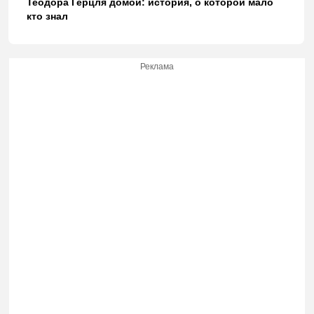
Теодора Герцля домой: история, о которой мало
кто знал
Реклама