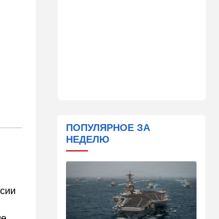
Важнейший совет
экспертов: это может спасти
вас и вашу семью от
стремительно
распространяющейся
угрозы
09:49
Мнения
Найдено некоторое решение
09:46
Новости Украины
605 дронов за ночь: в
Ярославле горит НПЗ,
ПОПУЛЯРНОЕ ЗА
пожары в Тверской и
НЕДЕЛЮ
Курской областях
09:15
В мире
Муравейник без самцов и
рабочих: ученые нашли
ссии
"общество одних королев"
09:02
Недвижимость
ые