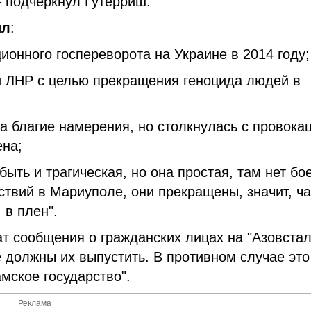
– подчеркнул Гутерриш.
ил
:
ионного госпереворота на Украине в 2014 году;
и ЛНР с целью прекращения геноцида людей в
а благие намерения, но столкнулась с провока
ена;
быть и трагическая, но она простая, там нет бо
ствий в Мариуполе, они прекращены, значит, ча
 в плен".
т сообщения о гражданских лицах на "Азовстал
ые должны их выпустить. В противном случае это
мское государство".
Реклама