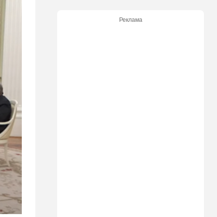
13:45
В мире
Реклама
Помидоры научились
предупреждать соседей об
опасном вирусе
13:22
Стиль жизни
Что действительно помогает
пережить израильскую
жару, а что является мифом.
Разбираемся
12:52
Израиль
США суют Израилю палки в
колеса после гибели
военных в Ливане
12:46
Спорт
Иранский режим получил
удар по самолюбию -
публично, от женщин, из
Австралии