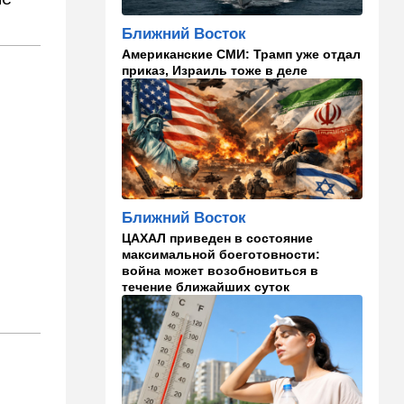
Налог на аренду в Израиле:
что обязан знать каждый
Ближний Восток
владелец квартиры
Американские СМИ: Трамп уже отдал
приказ, Израиль тоже в деле
09:01
В мире
Скандальная публикация
WP: один вопрос Трампа
поставил Хегсета в крайне
неудобное положение
01:30
Точка вкуса
Средиземноморская диета
Ближний Восток
оказалась полезна не только
для сердца
ЦАХАЛ приведен в состояние
максимальной боеготовности:
война может возобновиться в
01:03
Израиль
течение ближайших суток
Погода в Израиле на
четверг, 6 августа: в
некоторых районах
температура понизится
23:57
Мнения
Война на износ