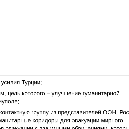
 усилия Турции;
ом, цель которого – улучшение гуманитарной
иуполе;
 контактную группу из представителей ООН, Ро
уманитарные коридоры для эвакуации мирного
ов эвакуации с взаимными обвинениями, котор