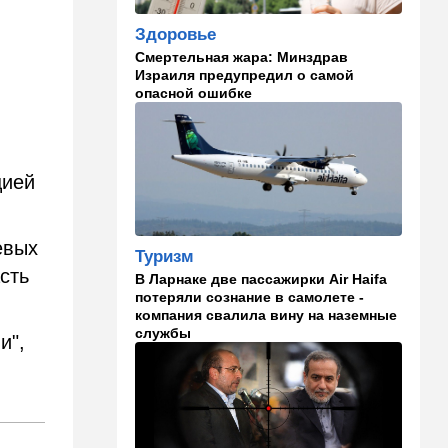
Здоровье
23:12
Новости Украины
Смертельная жара: Минздрав
Квартиры, ремонт и
Израиля предупредил о самой
Mercedes: экс-посла
опасной ошибке
Украины в США
подозревают в незаконном
обогащении
22:29
Ближний Восток
цией
МИД Ирана: По Ормузскому
проливу почти
договорились, но Израиль и
евых
Туризм
США могут сорвать
сть
соглашение
В Ларнаке две пассажирки Air Haifa
потеряли сознание в самолете -
21:39
Мнения
компания свалила вину на наземные
службы
и",
Марокканские военные
копируют опыт израильских
коллег
21:28
Выборы в Израиле
От Нетаниягу - к Либерману: