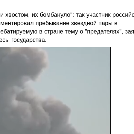
 хвостом, их бомбануло": так участник россий
мментировал пребывание звездной пары в
ебатируемую в стране тему о "предателях", за
есы государства.