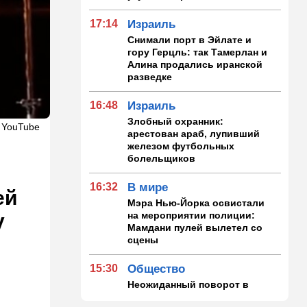
17:14
Израиль
Снимали порт в Эйлате и
гору Герцль: так Тамерлан и
Алина продались иранской
разведке
16:48
Израиль
Злобный охранник:
 YouTube
арестован араб, лупивший
железом футбольных
болельщиков
16:32
В мире
ей
Мэра Нью-Йорка освистали
на мероприятии полиции:
у
Мамдани пулей вылетел со
сцены
15:30
Общество
Неожиданный поворот в
деле пропавшего парня из