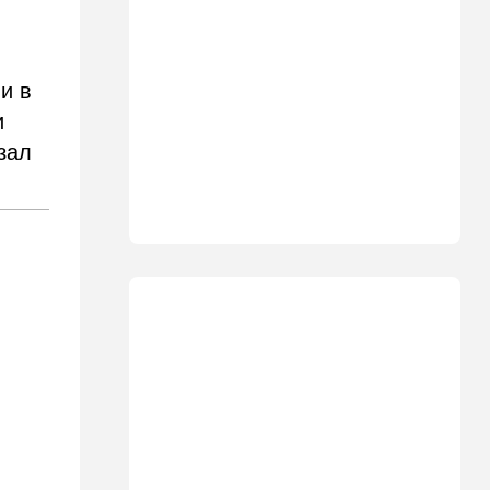
США меняет баланс сил
14:18
Мнения
"Это ваше туда-сюда
и в
страшно раздражает"
и
зал
14:06
Транспорт
Что изменилось в аэропорту
Бен-Гурион после войны:
новые правила,
безопасность и советы
пассажирам
13:58
Здоровье
Какие продукты помогают
легче переносить стресс:
что выяснили ученые
13:47
Ближний Восток
Турция все ближе подходит
к опасной черте в
отношениях с Израилем: