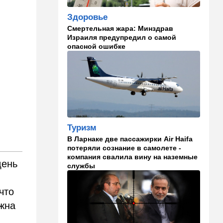
09:57
Технологии
Здоровье
Важнейший совет
экспертов: это может спасти
Смертельная жара: Минздрав
вас и вашу семью от
Израиля предупредил о самой
стремительно
опасной ошибке
распространяющейся
угрозы
09:49
Мнения
Найдено некоторое решение
09:46
Новости Украины
Туризм
605 дронов за ночь: в
Ярославле горит НПЗ,
В Ларнаке две пассажирки Air Haifa
пожары в Тверской и
потеряли сознание в самолете -
Курской областях
компания свалила вину на наземные
день
службы
09:15
В мире
Муравейник без самцов и
что
рабочих: ученые нашли
лжна
"общество одних королев"