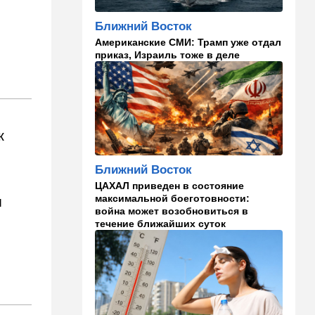
Ближний Восток
11:49
Общество
Американские СМИ: Трамп уже отдал
11 лет в бегах: в Бен-
приказ, Израиль тоже в деле
Гурионе арестован педофил,
орудовавший в Хайфе,
Крайот и Кирьят-Шмоне
11:35
Израиль
США и Израиль могут
к
перейти к беспрецедентному
оборонному партнерству
Ближний Восток
11:03
Общество
ЦАХАЛ приведен в состояние
Найдено сильно
максимальной боеготовности:
м
разложившееся тело:
война может возобновиться в
поиски 23-летнего парня
течение ближайших суток
приняли трагический оборот
10:32
Деньги
Где самые дешевые
продукты онлайн