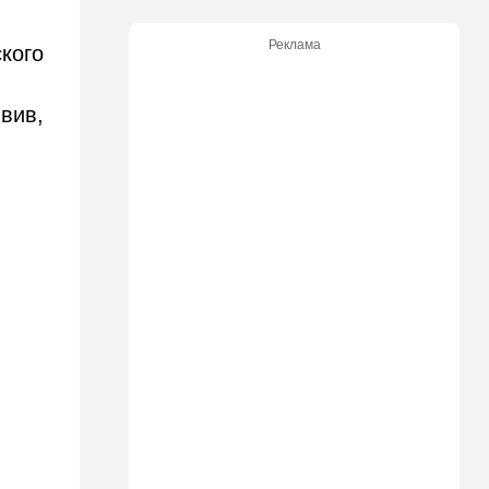
Димоны: его друзья стали
подозреваемыми
Реклама
ского
15:13
В мире
Генерал с говорящим
явив,
именем предположительно
погиб при взрыве в
ресторане в Москве
15:00
Культура
Звездное лето и водные
драконы в Израиле: куда
сходить с детьми на
каникулах
14:49
Стиль жизни
Спор, которому нет конца:
кто умнее - кошки или
собаки? Ученые дали ответ
14:41
Ближний Восток
Россия и Китай усиливают
поддержку Ирана: война с