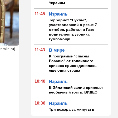
Украины
11:45
Израиль
Террорист "Нухбы",
участвовавший в резне 7
октября, работал в Газе
водителем грузовика
гумпомощи
emlin.ru)
11:43
В мире
К программе "спасем
Россию" от топливного
кризиса присоединилась
еще одна страна
10:40
Израиль
В Эйлатский залив приплыл
необычный гость. ВИДЕО
10:36
Израиль
Три пожара за минуты в
Рамат-Гане: подозрение на