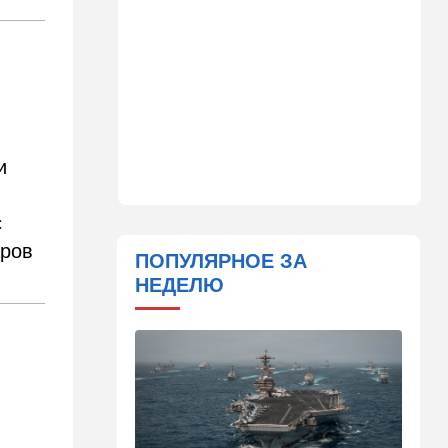
законопроект по Ормузу
07:20
Технологии
Прощай, Nvidia? Маск
запускает гигантскую
фабрику компьютерного
"железа"
и
06:40
Туризм
Какие авиакомпании
возвращаются в Израиль, а
с
кто снова отменил рейсы
аров
ПОПУЛЯРНОЕ ЗА
05:00
Транспорт
НЕДЕЛЮ
Кто лучше - "китайцы",
"корейцы" или "японцы"?
Разбираемся
01:32
Израиль
Погода в Израиле на
пятницу, 7 августа