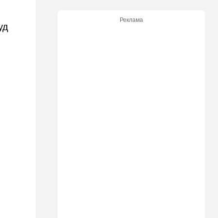
поджог
Реклама
10:23
В мире
уд
Разрази меня гром:
участника СВО поразила
молния в момент, когда он
убегал от медведя
10:09
Общество
Изнасиловал - и в пески: в
Холоне задержан
подозреваемый в жестоком
изнасиловании 18-летней
10:08
Мнения
Чужакам всего всегда мало
09:50
Ближний Восток
Южный фронт: хуситы идут
в наступление
09:03
Новости Украины