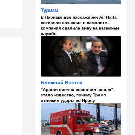
самолета угодил в ШАБАК
Туризм
21:48
Израиль
В Ларнаке две пассажирки Air Haifa
потеряли сознание в самолете -
"Сумасшедшие рулят
компания свалила вину на наземные
психбольницей": новое
службы
назначение в ООН вызвало
критику
21:24
Мнения
О му…ках, шаббате и
конституции…
20:20
Израиль
Ближний Восток
Маленькая девочка утонула
в Ашкелоне
"Арагчи срочно позвонил ночью":
стало известно, почему Трамп
отложил удары по Ирану
19:38
Выборы в Израиле
"Голосовать не за кого":
Эрдан и Эдельштейн
создали новую партию
18:42
В мире