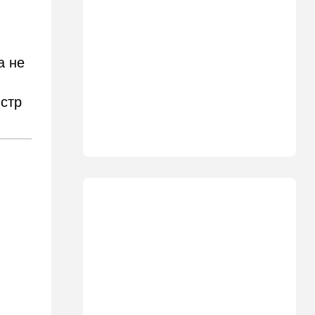
ВСУ атаковали очередной
склад Wildberries
09:00
В мире
а не
Детали инцидента в
аэропорту Лейпцига: чудо
спасло от чудовищного
стр
взрыва
08:20
В мире
Подросток открыл огонь в
школе под Бангкоком:
погибли семь человек
07:55
Израиль
Израиль разрабатывает
собственный малозаметный
боевой беспилотник нового
поколения
07:50
Ближний Восток
Стоп Израилю, стоп
Америке: в Иране готовят