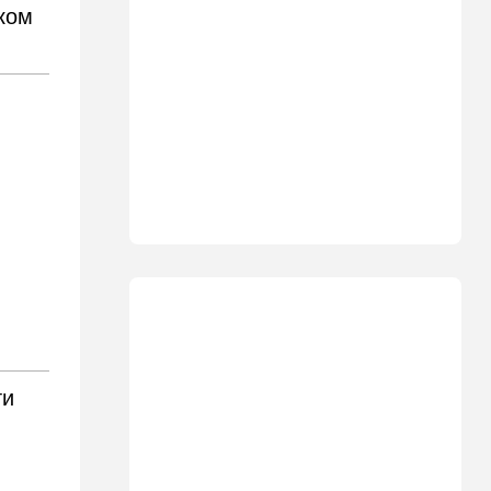
таиландцев и таиландок в
ском
черном теле
18:10
Мнения
Вы необразованны
17:37
Общество
Нет другого дома: "Нефеш
бе-нефеш" пополнила
Израиль 100 тысячами
новых граждан
17:02
Транспорт
Араб угнал такси в Ор-
Иегуде, но до Каландии не
доехал
16:46
Израиль
ти
Еще одна детская смерть: в
Иордане утонул ребенок
16:16
Израиль