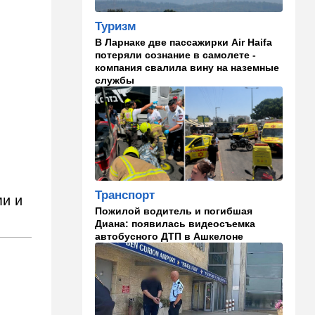
Голоса параллельных
Туризм
миров: Арагчи в очередной
раз обвинил США во лжи
В Ларнаке две пассажирки Air Haifa
потеряли сознание в самолете -
13:57
Мнения
компания свалила вину на наземные
службы
Трудно представить, чтобы
“шимпанзе оставались у
власти”
13:48
Здоровье
"Очень больно на это
смотреть": тяжелые новости
о Джо Байдене
Транспорт
ми и
13:33
В мире
Пожилой водитель и погибшая
Диана: появилась видеосъемка
Отпуск, обернувшийся
автобусного ДТП в Ашкелоне
трагедией: в Мексике утонул
внук известного
иерусалимского раввина
13:02
В мире
У Израиля появился новый