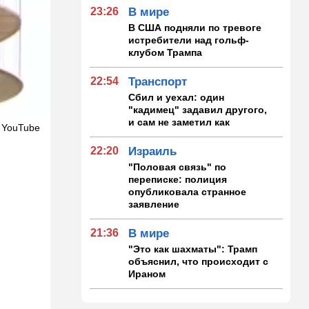
23:26
В мире
В США подняли по тревоге
истребители над гольф-
клубом Трампа
22:54
Транспорт
Сбил и уехал: один
"кадимец" задавил другого,
и сам не заметил как
 YouTube
22:20
Израиль
"Половая связь" по
переписке: полиция
опубликовала странное
заявление
21:36
В мире
"Это как шахматы": Трамп
объяснил, что происходит с
Ираном
21:20
Мнения