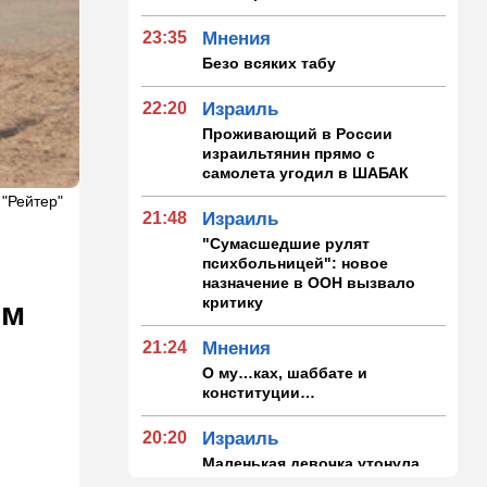
23:35
Мнения
Безо всяких табу
22:20
Израиль
Проживающий в России
израильтянин прямо с
самолета угодил в ШАБАК
 "Рейтер"
21:48
Израиль
"Сумасшедшие рулят
психбольницей": новое
назначение в ООН вызвало
критику
ем
21:24
Мнения
О му…ках, шаббате и
конституции…
20:20
Израиль
Маленькая девочка утонула
в Ашкелоне