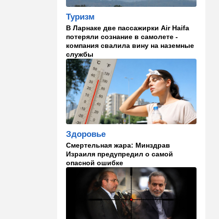
Туризм
13:47
Ближний Восток
В Ларнаке две пассажирки Air Haifa
Турция все ближе подходит
потеряли сознание в самолете -
к опасной черте в
компания свалила вину на наземные
отношениях с Израилем:
службы
провокационное заявление
13:45
В мире
Помидоры научились
предупреждать соседей об
опасном вирусе
13:22
Стиль жизни
Здоровье
Что действительно помогает
Смертельная жара: Минздрав
пережить израильскую
Израиля предупредил о самой
жару, а что является мифом.
опасной ошибке
Разбираемся
12:52
Израиль
США суют Израилю палки в
колеса после гибели
военных в Ливане