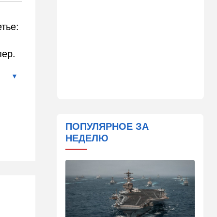
сцены
тье:
15:30
Общество
Неожиданный поворот в
деле пропавшего парня из
пер.
Димоны: его друзья стали
подозреваемыми
15:13
В мире
Генерал с говорящим
именем предположительно
погиб при взрыве в
ресторане в Москве
ПОПУЛЯРНОЕ ЗА
НЕДЕЛЮ
15:00
Культура
Звездное лето и водные
драконы в Израиле: куда
сходить с детьми на
каникулах
14:49
Стиль жизни
Спор, которому нет конца: