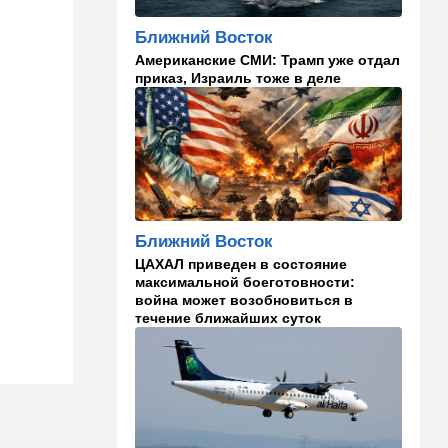
кто умнее - кошки или
собаки? Ученые дали ответ
Ближний Восток
Американские СМИ: Трамп уже отдал
14:41
Ближний Восток
приказ, Израиль тоже в деле
Россия и Китай усиливают
поддержку Ирана: война с
США меняет баланс сил
14:18
Мнения
"Это ваше туда-сюда
страшно раздражает"
Ближний Восток
14:06
Транспорт
ЦАХАЛ приведен в состояние
Что изменилось в аэропорту
максимальной боеготовности:
Бен-Гурион после войны:
война может возобновиться в
новые правила,
течение ближайших суток
безопасность и советы
пассажирам
13:58
Здоровье
Какие продукты помогают
легче переносить стресс:
что выяснили ученые