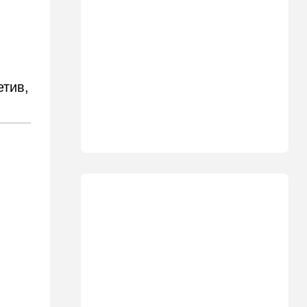
автобусов и поездов
17:48
Здоровье
Впервые в этом году:
пенсионер скончался из-за
укуса комара
етив,
17:14
Израиль
Снимали порт в Эйлате и
гору Герцль: так Тамерлан и
Алина продались иранской
разведке
16:48
Израиль
Злобный охранник:
арестован араб, лупивший
железом футбольных
болельщиков
16:32
В мире
Мэра Нью-Йорка освистали
на мероприятии полиции:
Мамдани пулей вылетел со