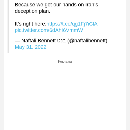
Because we got our hands on Iran’s
deception plan.
It’s right here:
https://t.co/qg1Fj7iClA
pic.twitter.com/6dAhI6VmmW
— Naftali Bennett בנט (@naftalibennett)
May 31, 2022
Реклама