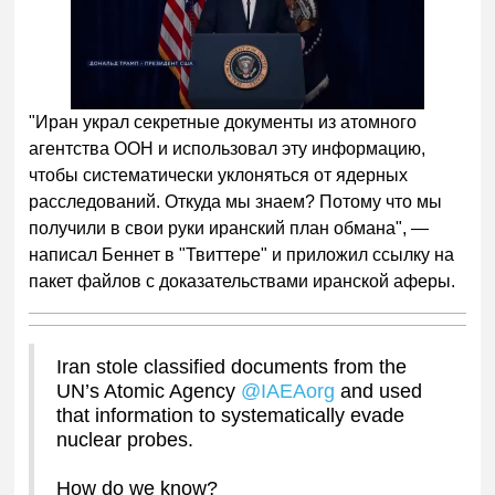
Следующее видео через
Отмена
5
"Иран украл секретные документы из атомного
агентства ООН и использовал эту информацию,
чтобы систематически уклоняться от ядерных
расследований. Откуда мы знаем? Потому что мы
получили в свои руки иранский план обмана", —
написал Беннет в "Твиттере" и приложил ссылку на
пакет файлов с доказательствами иранской аферы.
Iran stole classified documents from the
UN’s Atomic Agency
@IAEAorg
and used
that information to systematically evade
nuclear probes.
How do we know?