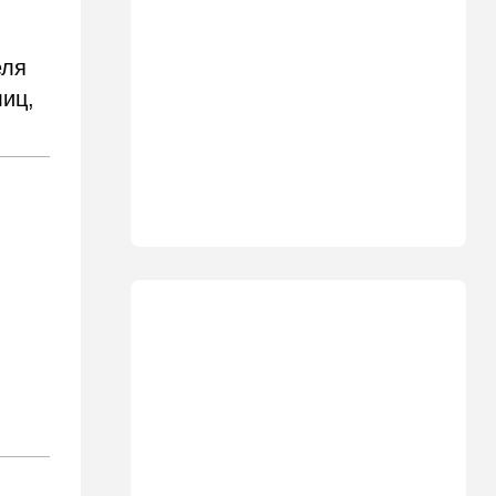
18:19
Мнения
В Японии пока не приняты
еля
какие-либо новые решения
лиц,
о ядерном оружии
18:18
Ближний Восток
Вашингтон нажал на паузу:
США настойчиво попросили
Израиль сбавить обороты в
Ливане
18:15
Культура
30 лет российско-
израильскому альманаху
еврейской культуры
17:47
Израиль
На маленьком плоту: отдых
на Кинерете едва не
закончился трагедией