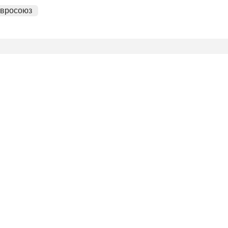
вросоюз