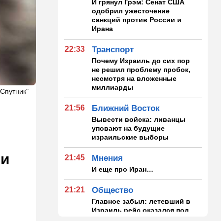
И грянул Грэм: Сенат США
одобрил ужесточение
санкций против России и
Ирана
22:33
Транспорт
Почему Израиль до сих пор
не решил проблему пробок,
несмотря на вложенные
миллиарды
"Спутник"
21:56
Ближний Восток
Вывести войска: ливанцы
уповают на будущие
израильские выборы
ии
21:45
Мнения
И еще про Иран…
21:21
Общество
Главное забыл: летевший в
Израиль рейс оказался под
угрозой