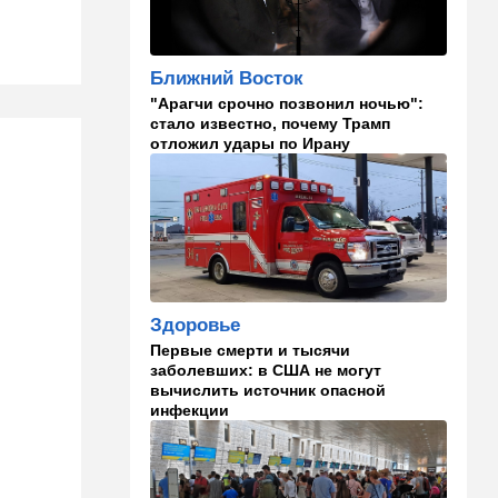
Полное затмение — не для
Израиля: куда ехать за
редким зрелищем 12 августа
Ближний Восток
"Арагчи срочно позвонил ночью":
12:40
В мире
стало известно, почему Трамп
Этна разбушевалась:
отложил удары по Ирану
Сицилия закрыла один из
аэропортов. ВИДЕО
12:30
В мире
Российский след? В
Германии предотвратили
покушение на
производителя дронов для
Здоровье
Украины
Первые смерти и тысячи
заболевших: в США не могут
11:45
Израиль
вычислить источник опасной
Террорист "Нухбы",
инфекции
участвовавший в резне 7
октября, работал в Газе
водителем грузовика
гумпомощи