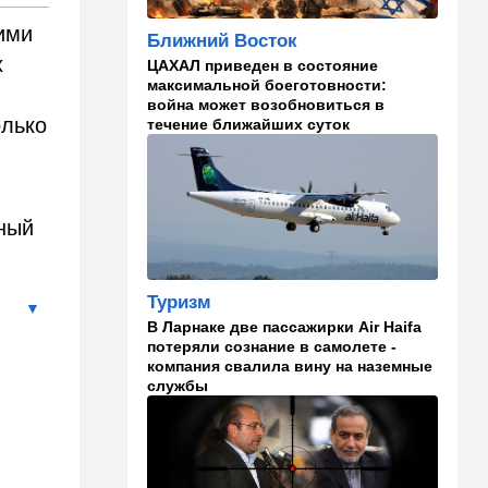
русские дети вместе с
палестинскими строят
 ими
Ближний Восток
"новую модель ООН"
х
ЦАХАЛ приведен в состояние
14:55
Израиль
максимальной боеготовности:
война может возобновиться в
В Израиле опасаются атак
олько
течение ближайших суток
дронов изнутри страны
14:55
В мире
WSJ: загнанный в угол Путин
может испытать НАТО на
тный
прочность
14:10
В мире
Туризм
Заложники Сеуты: почему
В Ларнаке две пассажирки Air Haifa
марокканские подростки не
потеряли сознание в самолете -
могут вернуться домой
компания свалила вину на наземные
службы
14:09
Мнения
Несколько минут между
воем сирены и ударом
13:35
В мире