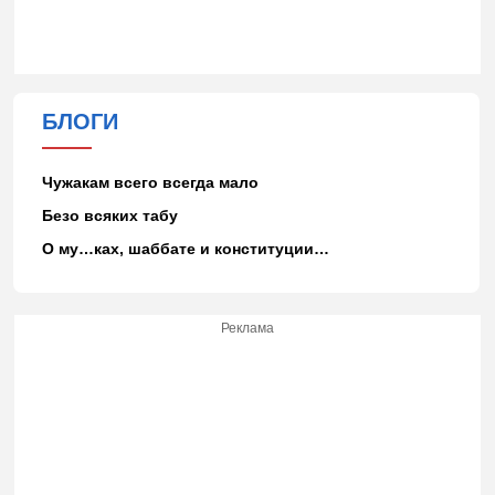
БЛОГИ
Чужакам всего всегда мало
Безо всяких табу
О му…ках, шаббате и конституции…
Реклама