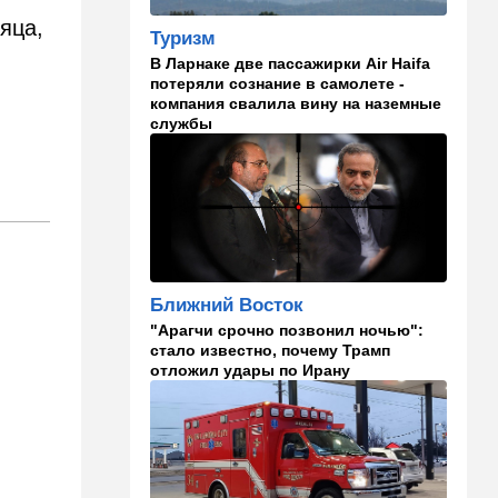
Российский след? В
сяца,
Туризм
Германии предотвратили
В Ларнаке две пассажирки Air Haifa
покушение на
потеряли сознание в самолете -
производителя дронов для
компания свалила вину на наземные
Украины
службы
11:45
Израиль
Террорист "Нухбы",
участвовавший в резне 7
октября, работал в Газе
водителем грузовика
гумпомощи
11:43
В мире
Ближний Восток
К программе "спасем
"Арагчи срочно позвонил ночью":
Россию" от топливного
стало известно, почему Трамп
кризиса присоединилась
отложил удары по Ирану
еще одна страна
10:40
Израиль
В Эйлатский залив приплыл
необычный гость. ВИДЕО