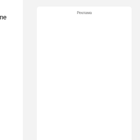
бьют по правам водителей
Реклама
опе
19:30
Транспорт
Пожилой водитель и
погибшая Диана: появилась
видеосъемка автобусного
ДТП в Ашкелоне
18:38
Транспорт
Подарок к праздникам:
американские авиалинии
снова летят в Израиль
18:19
Мнения
В Японии пока не приняты
какие-либо новые решения
о ядерном оружии
18:18
Ближний Восток
Вашингтон нажал на паузу:
США настойчиво попросили
Израиль сбавить обороты в