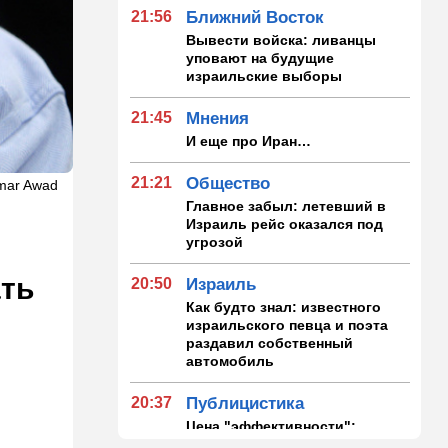
21:56
Ближний Восток
Вывести войска: ливанцы
уповают на будущие
израильские выборы
21:45
Мнения
И еще про Иран…
21:21
Общество
mmar Awad
Главное забыл: летевший в
Израиль рейс оказался под
угрозой
ать
20:50
Израиль
Как будто знал: известного
израильского певца и поэта
раздавил собственный
автомобиль
20:37
Публицистика
Цена "эффективности":
почему новые правила ПДД