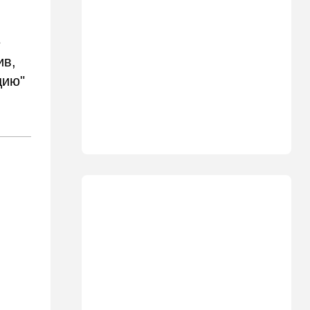
Ливане
18:15
Культура
е
30 лет российско-
ив,
израильскому альманаху
еврейской культуры
цию"
17:47
Израиль
На маленьком плоту: отдых
на Кинерете едва не
закончился трагедией
17:26
Израиль
Отставить панику: в Тель-
Авиве все спокойно
16:46
Ближний Восток
Человек-невидимка: в
высших эшелонах власти
Ирана поползли тревожные
слухи