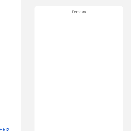
21:05
В мире
Реклама
Грузия во тьме: столица
страны парализована
20:54
Израиль
Замир побывал в Газе и
сделал заявления, которые
не понравятся в Вашингтоне
20:20
В мире
В Москве после взрыва в
ресторане Balzi Rossi тайно
похоронили генерала
20:00
Израиль
Полиция открыла огонь по
палестинской машине,
которая устроила опасные
ралли возле Мицпе-Иерихо
19:25
Ближний Восток
ных