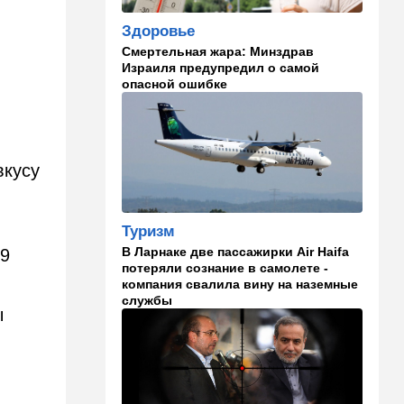
становится все страннее
Здоровье
Смертельная жара: Минздрав
14:37
В мире
Израиля предупредил о самой
Теперь и Куба заговорила о
опасной ошибке
геноциде, но Израиль в
данном случае ни при чем
14:18
Мнения
Почему этот поступок
вкусу
смелый?
14:15
Здоровье
Туризм
Альцгеймер начинается не
В Ларнаке две пассажирки Air Haifa
29
там, где думали: ученые
потеряли сознание в самолете -
нашли возможный источник
компания свалила вину на наземные
болезни
службы
ы
14:13
В мире
Палестинская
администрация проиграла
очередную судебную битву
в США