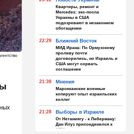
Квартиры, ремонт и
Mercedes: экс-посла
Украины в США
подозревают в незаконном
обогащении
22:29
Ближний Восток
МИД Ирана: По Ормузскому
проливу почти
агентство
договорились, но Израиль и
США могут сорвать
соглашение
21:39
Мнения
ны
Марокканские военные
копируют опыт израильских
коллег
нных
21:28
Выборы в Израиле
От Нетаниягу - к Либерману:
Дан Илуз присоединился к
НДИ