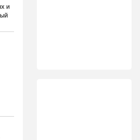
Что ни день, то новый план
ых и
по Ормузу: раскошелиться
придется Европе
тый
19:17
В мире
"Коммунист-неудачник" -
Трамп дал характеристику
антиизраильскому политику
из Мичигана
18:30
Мнения
Рекорд вопреки бойкотам
18:10
В мире
Схватилась за нож и пошла
резать мужчин: кровавая
атака в центре Лондона
17:25
Общество
"Я психиатрический" —
подозреваемый в убийстве
адвоката жалуется на
а
полицейских