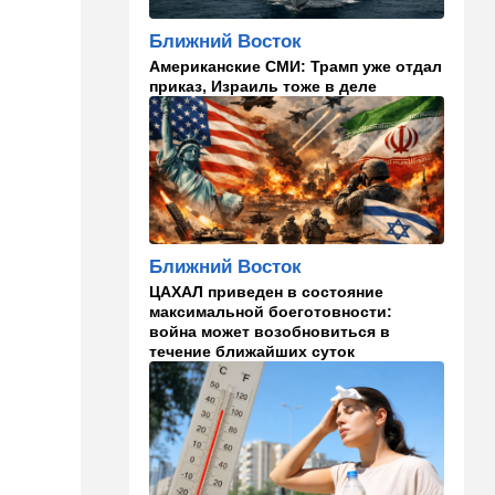
главаря ХАМАСа:
"Поддержим любое
Ближний Восток
решение"
Американские СМИ: Трамп уже отдал
приказ, Израиль тоже в деле
15:54
Ближний Восток
Расследование инцидента у
деревни Тель: ошибки
армии и героизм бойцов
15:36
В мире
Еще одно громкое
покушение в РФ:
Ближний Восток
производитель "Упырей" - в
реанимации
ЦАХАЛ приведен в состояние
максимальной боеготовности:
война может возобновиться в
15:10
Здоровье
течение ближайших суток
Кишечник - второй мозг
человека и дирижер
иммунной системы
14:45
Ближний Восток
Даже Пезешкиан психанул:
загадка Моджтабы Хаменеи