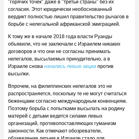
"горячих точек" даже в "третьи страны" без их
согласия. Этот юридически необоснованный
вердикт полностью лишил правительство рычагов в
борьбе с нелегальной африканской эмиграцией.
К тому же в начале 2018 года власти Руанды
объявили, что не заключали с Израилем никаких
договоров и что они не согласны принимать
нелегалов, высылаемых принудительно, а в
Израиле снова
начались левые акции
против
высылки.
Впрочем, на филиппинских нелегалов это не
распространяется, поскольку те не могут считаться
беженцами согласно международным конвенциям.
Поэтому борьба с попытками высылать на родину
матерей с детьми ведется силами левых
организаций, противопоставляющих гуманизм
законности. Как отмечают обозреватели,
обзаведение детьми в Израиле стало для