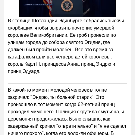
Следующее видео через
Отмена
5
В столице Шотландии Эдинбурге собрались тысячи
скорбящих, чтобы выразить почтение умершей
королеве Великобритании. Ее гроб пронесли по
улицам города до собора святого Эгидия, где
должен был пройти молебен. Все это время за
катафалком шли все четверо детей королевы:
король Карл III, принцесса Анна, принц Эндрю и
принц Эдуард.
В какой-то момент молодой человек в толпе
закричал: "Эндрю, ты больной старик". Это
произошло в тот момент, когда 62-летний принц
проходил мимо него. Полиция скрутила смутьяна, и
церемония продолжилась. Было слышно, как
задержанный кричал "отвратительно" и "я не сделал
ничего плохого", когда его волокли офицеры. В