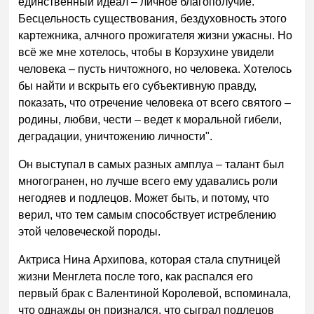
единственный идеал – личное благополучие.
Бесцельность существования, бездуховность этого
картежника, алчного прожигателя жизни ужасны. Но
всё же мне хотелось, чтобы в Корзухине увидели
человека – пусть ничтожного, но человека. Хотелось
бы найти и вскрыть его субъективную правду,
показать, что отречение человека от всего святого –
родины, любви, чести – ведет к моральной гибели,
деградации, уничтожению личности".
Он выступал в самых разных амплуа – талант был
многогранен, но лучше всего ему удавались роли
негодяев и подлецов. Может быть, и потому, что
верил, что тем самым способствует истреблению
этой человеческой породы.
Актриса Нина Архипова, которая стала спутницей
жизни Менглета после того, как распался его
первый брак с Валентиной Королевой, вспоминала,
что однажды он признался, что сыграл подлецов