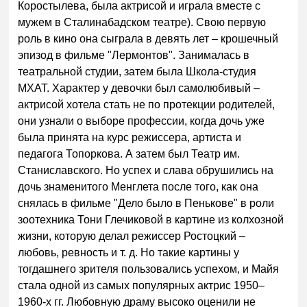
Коростылева, была актрисой и играла вместе с
мужем в Сталинабадском театре). Свою первую
роль в кино она сыграла в девять лет – крошечный
эпизод в фильме "Лермонтов". Занималась в
театральной студии, затем былa Школа-студия
МХАТ. Характер у девочки был самолюбивый –
актрисой хотела стать не по протекции родителей,
они узнали о выборе профессии, когда дочь уже
была принята на курс режиссера, артиста и
педагога Топоркова. А затем был Театр им.
Станиславского. Но успех и слава обрушились на
дочь знаменитого Менглета после того, как она
снялась в фильме "Дело было в Пенькове" в роли
зоотехника Тони Глечиковой в картине из колхозной
жизни, которую делал режиссер Ростоцкий –
любовь, ревность и т. д. Но такие картины у
тогдашнего зрителя пользовались успехом, и Майя
стала одной из самых популярных актрис 1950–
1960-х гг. Любовную драму высоко оценили не