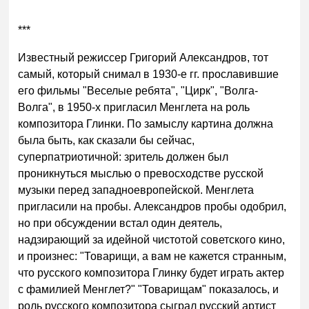
***
Известный режиссер Григорий Александров, тот
самый, который снимал в 1930-е гг. прославившие
его фильмы "Веселые ребята", "Цирк", "Волга-
Волга", в 1950-х пригласил Менглета на роль
композитора Глинки. По замыслу картина должна
была быть, как сказали бы сейчас,
суперпатриотичной: зритель должен был
проникнуться мыслью о превосходстве русской
музыки перед западноевропейской. Менглета
пригласили на пробы. Александров пробы одобрил,
но при обсуждении встал один деятель,
надзирающий за идейной чистотой советского кино,
и произнес: "Товарищи, а вам не кажется странным,
что русского композитора Глинку будет играть актер
с фамилией Менглет?" "Товарищам" показалось, и
роль русского композитора сыграл русский артист