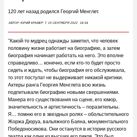
120 лет назад родился Георгий Менглет.
I
АВТОР:
ЮРИЙ КРАМЕР
15 СЕНТЯБРЯ 2022
18:34
"Какой-то мудрец однажды заметил, что человек
половину жизни работает на биографию, а затем
биография начинает работать на него. Это вполне
справедливо… конечно, если кто-то будет просто
сидеть и ждать, чтобы биография его обслуживала,
то этот постулат не выдерживает никакой критики.
Актеры ранга Георгия Менглета всю жизнь
подпитывали биографию новыми свершениями.
Манера его существования на сцене, его юмор,
значительность и артистичность – поразительны.
Я… помню его в звездных ролях – обольстительного
Жоржа Дюруа, вальяжного Баяна, монументального
Победоносикова. Они останутся в истории русского
театра как одни из высших его пиков. Это был