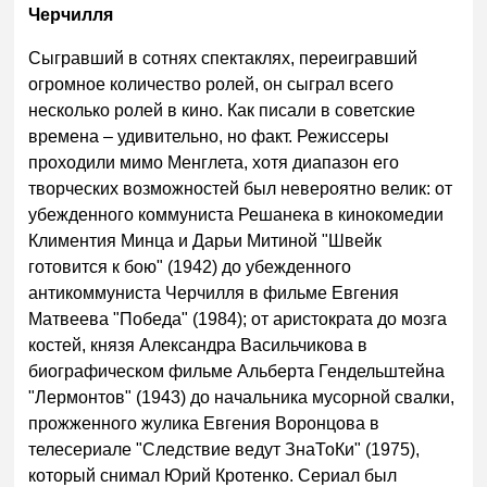
Черчилля
Сыгравший в сотнях спектаклях, переигравший
огромное количество ролей, он сыграл всего
несколько ролей в кино. Как писали в советские
времена – удивительно, но факт. Режиссеры
проходили мимо Менглета, хотя диапазон его
творческих возможностей был невероятно велик: от
убежденного коммуниста Решанека в кинокомедии
Климентия Минца и Дарьи Митиной "Швейк
готовится к бою" (1942) до убежденного
антикоммуниста Черчилля в фильме Евгения
Матвеева "Победа" (1984); от аристократа до мозга
костей, князя Александра Васильчикова в
биографическом фильме Альберта Гендельштейна
"Лермонтов" (1943) до начальника мусорной свалки,
прожженного жулика Евгения Воронцова в
телесериале "Следствие ведут ЗнаТоКи" (1975),
который снимал Юрий Кротенко. Сериал был