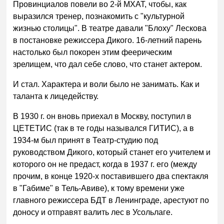
Провинциалов повели во 2-й МХАТ, чтобы, как
выразился тренер, познакомить с "культурной
жизнью столицы". В театре давали "Блоху" Лескова
в постановке режиссера Дикого. 16-летний парень
настолько был покорен этим феерическим
зрелищем, что дал себе слово, что станет актером.
И стал. Характера и воли было не занимать. Как и
таланта к лицедейству.
В 1930 г. он вновь приехал в Москву, поступил в
ЦЕТЕТИС (так в те годы назывался ГИТИС), а в
1934-м был принят в Театр-студию под
руководством Дикого, который станет его учителем и
которого он не предаст, когда в 1937 г. его (между
прочим, в конце 1920-х поставившего два спектакля
в "Габиме" в Тель-Авиве), к тому времени уже
главного режиссера БДТ в Ленинграде, арестуют по
доносу и отправят валить лес в Усольлаге.