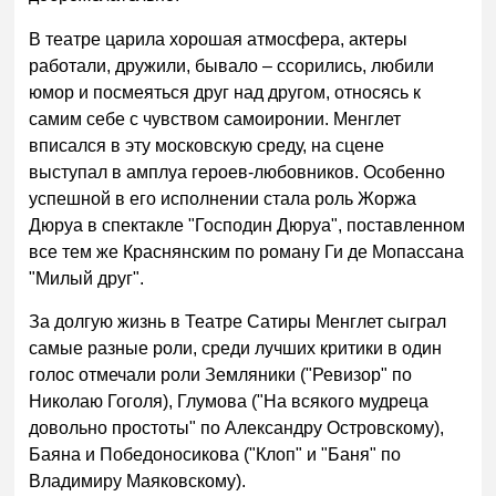
В театре царила хорошая атмосфера, актеры
работали, дружили, бывало – ссорились, любили
юмор и посмеяться друг над другом, относясь к
самим себе с чувством самоиронии. Менглет
вписался в эту московскую среду, на сцене
выступал в амплуа героев-любовников. Особенно
успешной в его исполнении стала роль Жоржа
Дюруа в спектакле "Господин Дюруа", поставленном
все тем же Краснянским по роману Ги де Мопассана
"Милый друг".
За долгую жизнь в Театре Сатиры Менглет cыграл
самые разные роли, среди лучших критики в один
голос отмечали роли Земляники ("Ревизор" по
Николаю Гоголя), Глумова ("На всякого мудреца
довольно простоты" по Александру Островскому),
Баяна и Победоносикова ("Клоп" и "Баня" по
Владимиру Маяковскому).