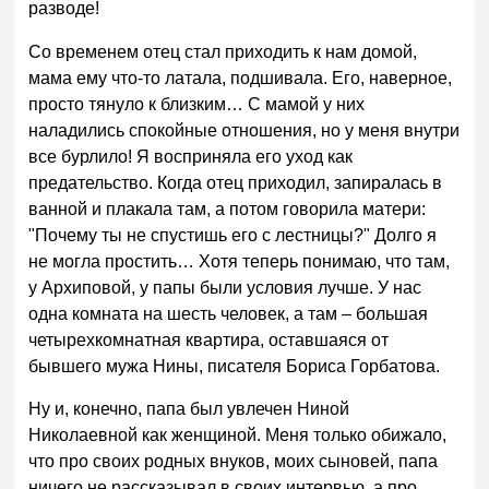
разводе!
Со временем отец стал приходить к нам домой,
мама ему что-то латала, подшивала. Его, наверное,
просто тянуло к близким… С мамой у них
наладились спокойные отношения, но у меня внутри
все бурлило! Я восприняла его уход как
предательство. Когда отец приходил, запиралась в
ванной и плакала там, а потом говорила матери:
"Почему ты не спустишь его с лестницы?" Долго я
не могла простить… Хотя теперь понимаю, что там,
у Архиповой, у папы были условия лучше. У нас
одна комната на шесть человек, а там – большая
четырехкомнатная квартира, оставшаяся от
бывшего мужа Нины, писателя Бориса Горбатова.
Ну и, конечно, папа был увлечен Ниной
Николаевной как женщиной. Меня только обижало,
что про своих родных внуков, моих сыновей, папа
ничего не рассказывал в своих интервью, а про