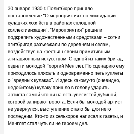
30 января 1930 г. Политбюро приняло
постановление "О мероприятиях по ликвидации
кулацких хозяйств в районах сплошной
коллективизации". "Мероприятия" решили
подкрепить художественными средствами – сотни
агитбригад разъезжали по деревням и селам,
воздействуя на крестьян своим примитивным
агитационным искусством. С одной из такиx бригад
ездил и молодой Георгий Менглет. По сценарию ему
приходилось плясать и одновременно петь куплеты
о "вредных кулаках". И здесь какому-то (очевидно,
недобитому) кулаку пришлo в голову ударить
артиста самой что ни на есть увесистой дубиной,
которой запирают ворота. Если бы молодой артист
не увернулся, выступление стало бы для него
последним. Кто-то из селькоров написал в газеты, и
Менглет стал чуть ли не героем дня.