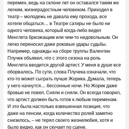
перемен, ведь на склоне лет он оставался таким же
легким, жизнерадостным человеком. Приходил в
театр – молодежь не давала ему прохода, все
хотели общаться… в Театре сатиры не было ни
одного человека, который когда-либо видел
Менглета брюзжащим или чем-то недовольным. Он
легко переносил даже роковые удары судьбы.
Например, однажды на сборе труппы Валентин
Плучек объявил, что с этого сезона на роль
Менглета вводится другой артист. У меня в душе все
оборвалось. По сути, слова Плучека означали, что
кто-то может сыграть лучше Жорика. Думала, теперь
у него начнутся… бессонные ночи. Но Жорик даже
бровью не повел. Сняли и сняли. Он всегда говорил,
что артист должен быть готов к любым переменам.
И это была настолько взвешенная позиция, что
даже на пенсии, когда количество ролей заметно
снизилось, – не терял своего жизнелюбия, хотя и
было видно, как он скучает по сцене.