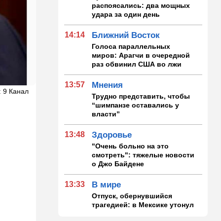
распоясались: два мощных
удара за один день
14:14
Ближний Восток
Голоса параллельных
миров: Арагчи в очередной
раз обвинил США во лжи
13:57
Мнения
: 9 Канал
Трудно представить, чтобы
“шимпанзе оставались у
власти”
13:48
Здоровье
"Очень больно на это
смотреть": тяжелые новости
о Джо Байдене
13:33
В мире
Отпуск, обернувшийся
трагедией: в Мексике утонул
внук известного