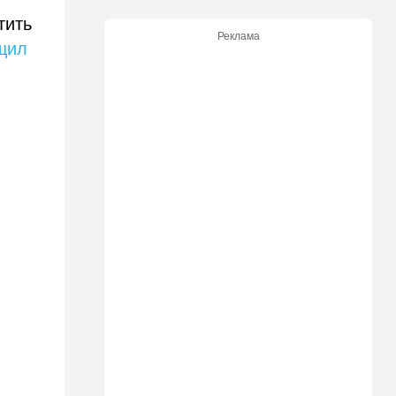
иерусалимского раввина
тить
Реклама
13:02
В мире
щил
У Израиля появился новый
союзник: президент
Колумбии начал с особого
жеста
12:43
Общество
Социализм поднимает
голову в США
12:42
Израиль
До основанья, а затем:
Израиль начинает
восстанавливать Сектор
Газа
12:14
В мире
Reuters вслед за
американскими СМИ
комментирует ключевой
вопрос по войне с Ираном