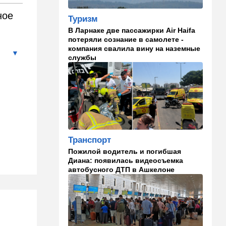
ночь Одессе и Харькову:
кадры последствий
ное
Туризм
В Ларнаке две пассажирки Air Haifa
08:45
Деньги
потеряли сознание в самолете -
Как торговые сети
компания свалила вину на наземные
манипулируют вами,
службы
заставляя вас
раскошелиться. И как от
этого защититься
07:56
Спорт
Брат известного иранского
спортсмена обратился к
Трампу с отчаянной
Транспорт
просьбой
Пожилой водитель и погибшая
Диана: появилась видеосъемка
07:20
Ближний Восток
автобусного ДТП в Ашкелоне
Американская блокада
парализовала экспорт
иранской нефти
06:45
Здоровье
Всего 15 минут сна могут