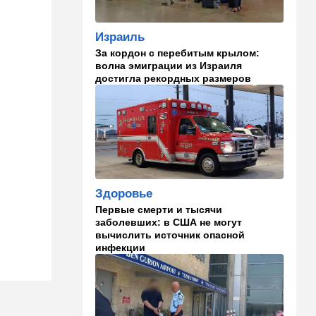
изменить здоровье:
результаты нового
Израиль
исследования
За кордон с перебитым крылом:
волна эмиграции из Израиля
02:30
Израиль
достигла рекордных размеров
Погода в Израиле на
неделю: жаркие деньки
00:01
Ближний Восток
Треугольник будет выпит:
"исламский НАТО" угрожает
расширением и
международной изоляцией
Здоровье
Израиля
Первые смерти и тысячи
23:58
Мнения
заболевших: в США не могут
вычислить источник опасной
Каждое утро бреющийся
инфекции
иудей рискует нарушить
заповедь…
23:36
В мире
Филиппины: израильтянин