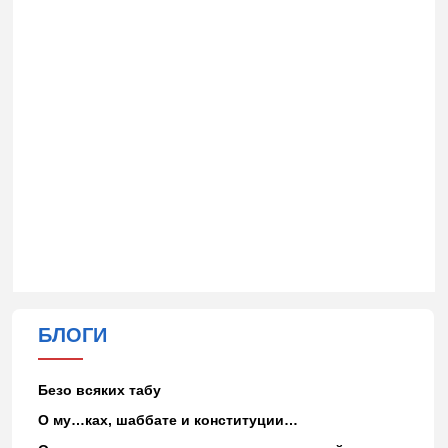
БЛОГИ
Безо всяких табу
О му…ках, шаббате и конституции…