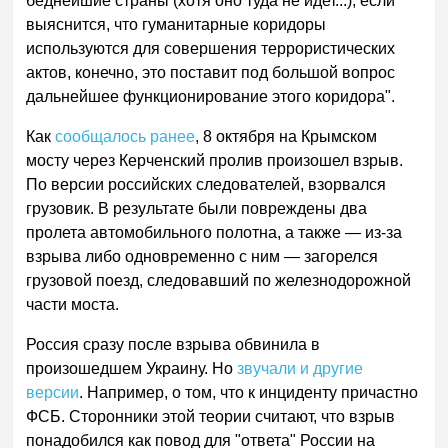
беднейшие страны (хотя оно туда не идет...), если
выяснится, что гуманитарные коридоры
используются для совершения террористических
актов, конечно, это поставит под большой вопрос
дальнейшее функционирование этого коридора".
Как
сообщалось ранее
, 8 октября на Крымском
мосту через Керченский пролив произошел взрыв.
По версии российских следователей, взорвался
грузовик. В результате были повреждены два
пролета автомобильного полотна, а также — из-за
взрыва либо одновременно с ним — загорелся
грузовой поезд, следовавший по железнодорожной
части моста.
Россия сразу после взрыва обвинила в
произошедшем Украину. Но
звучали и другие
версии
. Например, о том, что к инциденту причастно
ФСБ. Сторонники этой теории считают, что взрыв
понадобился как повод для "ответа" России на