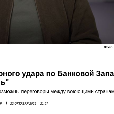
Фото:
рного удара по Банковой Зап
ль"
 возможны переговоры между воюющими странам
I
ОР
22 ОКТЯБРЯ 2022
21:57