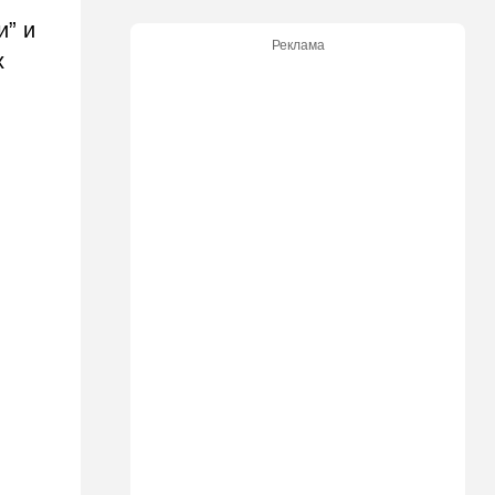
14:15
Мнения
и” и
Мы проиграли, но в
Реклама
хорошей компании…
х
14:08
В мире
Неизвестный дрон залетел в
Болгарию - премьер-
министр сделал заявление
13:19
В мире
Школьник пришел на
экскурсию в концлагерь в
футболке с принтом
террористки — посетители
вызвали полицию
13:05
Ближний Восток
ООН обеспокоена:
ближневосточная страна на
пороге гражданской войны
12:20
В мире