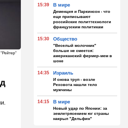
15:39
В мире
Деменция и Паркинсон - что
еще приписывают
российские политтехнологи
французским политикам
15:30
Общество
"Веселый молочник"
больше не смеется:
 "Рейтер"
американский фермер-мем в
шоке
14:35
Израиль
И снова труп - возле
ад
Реховота нашли тело
мужчины
14:15
В мире
и.
Новый удар по Японии: за
землетрясением юг страны
накрыл "Дельфин"