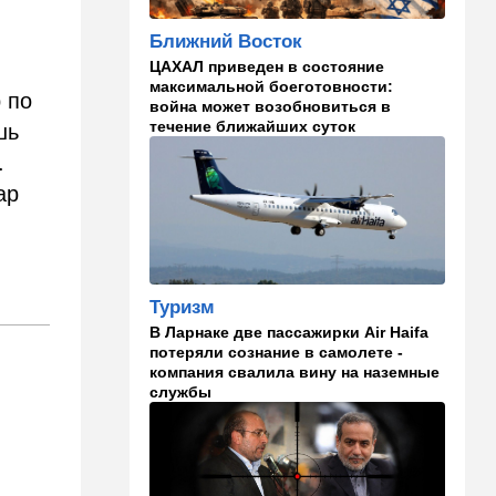
23:57
Мнения
Ближний Восток
Страсть к творчеству
ЦАХАЛ приведен в состояние
максимальной боеготовности:
 по
23:20
В мире
война может возобновиться в
течение ближайших суток
шь
"Нью-Йорк таймс"
опубликовал новый поклеп
.
на Израиль, рассердив
ар
генконсула
22:52
В мире
И грянул Грэм: Сенат США
одобрил ужесточение
санкций против России и
Туризм
Ирана
В Ларнаке две пассажирки Air Haifa
потеряли сознание в самолете -
22:33
Транспорт
компания свалила вину на наземные
службы
Почему Израиль до сих пор
не решил проблему пробок,
несмотря на вложенные
миллиарды