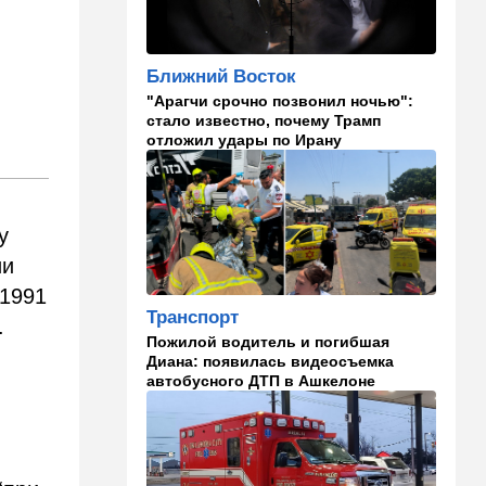
21:56
Ближний Восток
Вывести войска: ливанцы
уповают на будущие
израильские выборы
Ближний Восток
"Арагчи срочно позвонил ночью":
21:45
Мнения
стало известно, почему Трамп
отложил удары по Ирану
И еще про Иран…
21:21
Общество
Главное забыл: летевший в
Израиль рейс оказался под
у
угрозой
ии
 1991
20:50
Израиль
Транспорт
Как будто знал: известного
.
израильского певца и поэта
Пожилой водитель и погибшая
раздавил собственный
Диана: появилась видеосъемка
автомобиль
автобусного ДТП в Ашкелоне
20:37
Публицистика
Цена "эффективности":
почему новые правила ПДД