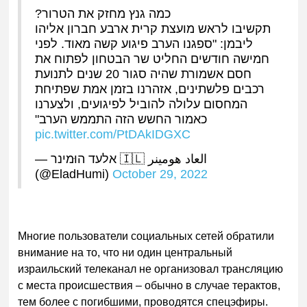
כמה גנץ מחזק את הטרור?
תקשיבו לראש מועצת קרית ארבע חברון אליהו
ליבמן: "ספגנו הערב פיגוע קשה מאוד. לפני
חמישה חודשים החליט שר הבטחון לפתוח את
חסם אשמורת שהיה סגור 20 שנים לתנועת
רכבים פלשתינים, אזהרנו בזמן אמת שפתיחת
המחסום עלולה להוביל לפיגועים, ולצערנו
כאמור החשש הזה התממש הערב"
pic.twitter.com/PtDAkIDGXC
— אלעד הוּמינר 🇮🇱 العاد هومينر
(@EladHumi)
October 29, 2022
Многие пользователи социальных сетей обратили
внимание на то, что ни один центральный
израильский телеканал не организовал трансляцию
с места происшествия – обычно в случае терактов,
тем более с погибшими, проводятся спецэфиры.