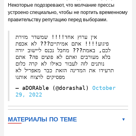
Некоторые подозревают, что молчание прессы
устроено специально, чтобы не портить временному
правительству репутацию перед выборами.
אין ערוץ אחד!!!! שמשדר מזירת
פיגוע!!!! אתם אמיתיים??? לא אכפת
לכם, באמת??? מחבל נכנס ליישוב יורה
בלא מעורבים ואתם לא פוצים פה? אתם
נותנים לזה לעבור כאילו לא קרה כלום
תרעידו את המדינה הזאת כבר מאפריל לא
מפסיקים לרצוח אותנו
— aDORAble (@dorashal)
October
29, 2022
МАТЕРИАЛЫ ПО ТЕМЕ