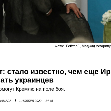
Фото: "Рейтер" , Маджид Асгарипу
т: стало известно, чем еще И
вать украинцев
омогут Кремлю на поле боя.
I
 КАНАЛА
1 НОЯБРЯ 2022
14:45