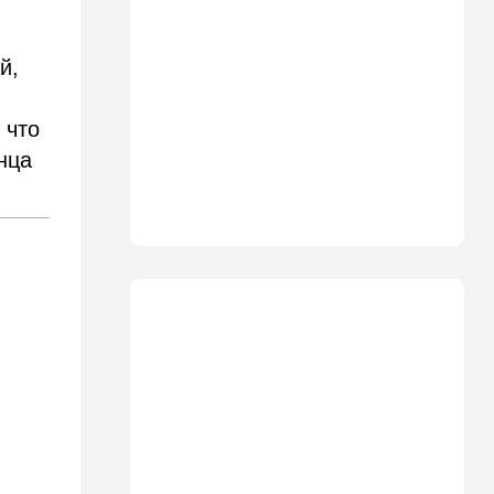
11:23
Транспорт
Водители, осторожно!
Камеры на обочине
й,
перестают "прощать"
небольшое превышение
скорости
 что
11:11
Общество
нца
Шокирующая статистика из
Канады: ситуация оказалась
гораздо хуже, чем казалось
10:39
В мире
Секрет раскрыт: вот где в
Европе начнут производить
израильские дроны
10:32
Мнения
Пишут о росте
антисемитизма в Голливуде
10:11
В мире
Бумеранг для Санчеса: жена