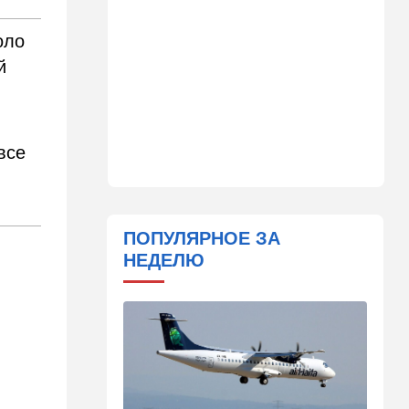
помогла хорошенько
раскачать премьерское
оло
кресло
й
09:48
Мнения
Задолбало
09:14
В мире
все
"Не показывайте, что вы из
Израиля": МИД выступил с
экстренным
предупреждением
ПОПУЛЯРНОЕ ЗА
08:49
Новости Украины
НЕДЕЛЮ
Россия устроила страшную
ночь Одессе и Харькову:
кадры последствий
08:45
Деньги
Как торговые сети
манипулируют вами,
заставляя вас