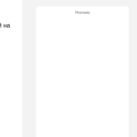
12:43
Общество
Реклама
Социализм поднимает
голову в США
й на
12:42
Израиль
До основанья, а затем:
Израиль начинает
восстанавливать Сектор
Газа
12:14
В мире
Reuters вслед за
американскими СМИ
комментирует ключевой
вопрос по войне с Ираном
12:05
Ближний Восток
США начали вывод сил из
Эрбиля: что происходит на
одной из ключевых баз