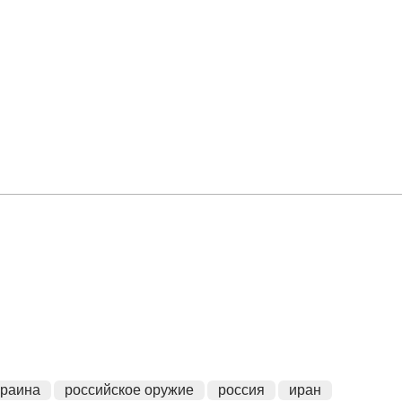
краина
российское оружие
россия
иран