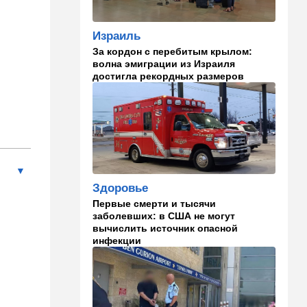
00:01
Ближний Восток
Израиль
Треугольник будет выпит:
За кордон с перебитым крылом:
"исламский НАТО" угрожает
волна эмиграции из Израиля
расширением и
достигла рекордных размеров
международной изоляцией
Израиля
23:58
Мнения
Каждое утро бреющийся
иудей рискует нарушить
заповедь…
Здоровье
23:36
В мире
Первые смерти и тысячи
Филиппины: израильтянин
заболевших: в США не могут
подрался с "суперменом"-
вычислить источник опасной
антисемитом из-за Гитлера,
инфекции
оба в полиции. ВИДЕО
23:03
Ближний Восток
Попутал берега Ормузского
пролива: Иран ужесточает