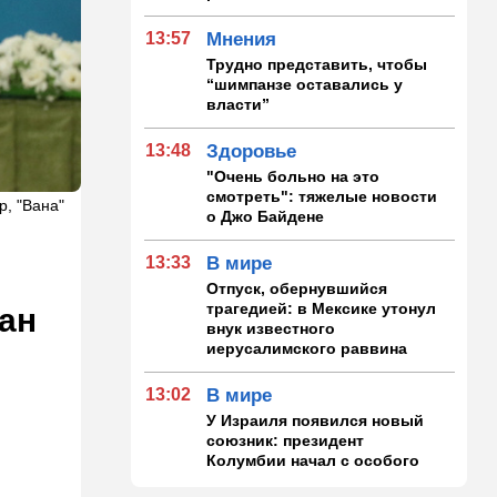
13:57
Мнения
Трудно представить, чтобы
“шимпанзе оставались у
власти”
13:48
Здоровье
"Очень больно на это
смотреть": тяжелые новости
р, "Вана"
о Джо Байдене
13:33
В мире
Отпуск, обернувшийся
трагедией: в Мексике утонул
ран
внук известного
иерусалимского раввина
13:02
В мире
У Израиля появился новый
союзник: президент
Колумбии начал с особого
жеста