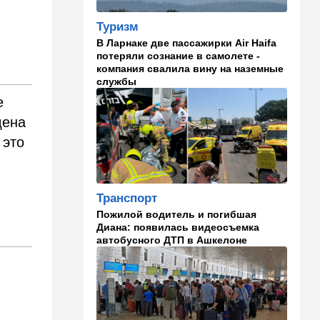
раскошелиться. И как от
этого защититься
Туризм
В Ларнаке две пассажирки Air Haifa
07:56
Спорт
потеряли сознание в самолете -
Брат известного иранского
компания свалила вину на наземные
спортсмена обратился к
службы
Трампу с отчаянной
е
просьбой
дена
07:20
Ближний Восток
 это
Американская блокада
парализовала экспорт
иранской нефти
Транспорт
06:45
Здоровье
Пожилой водитель и погибшая
Всего 15 минут сна могут
Диана: появилась видеосъемка
изменить здоровье:
автобусного ДТП в Ашкелоне
результаты нового
исследования
02:30
Израиль
Погода в Израиле на
неделю: жаркие деньки