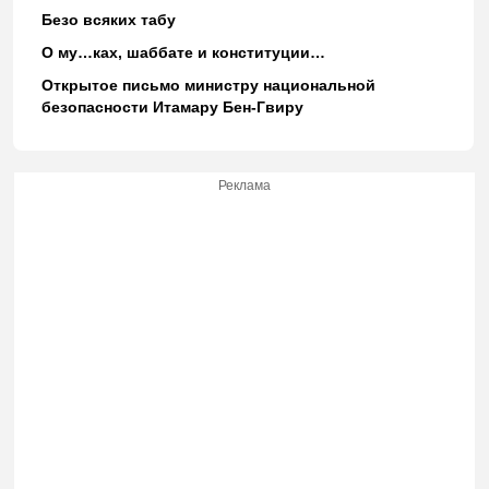
Безо всяких табу
О му…ках, шаббате и конституции…
Открытое письмо министру национальной
безопасности Итамару Бен-Гвиру
Реклама