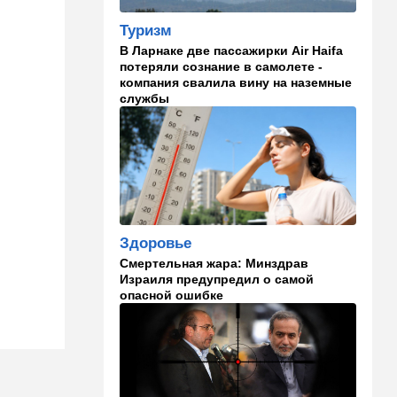
Что изменилось в аэропорту
Бен-Гурион после войны:
Туризм
новые правила,
В Ларнаке две пассажирки Air Haifa
безопасность и советы
потеряли сознание в самолете -
пассажирам
компания свалила вину на наземные
службы
13:58
Здоровье
Какие продукты помогают
легче переносить стресс:
что выяснили ученые
13:47
Ближний Восток
Турция все ближе подходит
к опасной черте в
Здоровье
отношениях с Израилем:
Смертельная жара: Минздрав
провокационное заявление
Израиля предупредил о самой
опасной ошибке
13:45
В мире
Помидоры научились
предупреждать соседей об
опасном вирусе
13:22
Стиль жизни