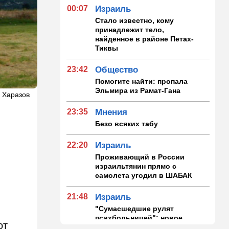
00:07
Израиль
Стало известно, кому
принадлежит тело,
найденное в районе Петах-
Тиквы
23:42
Общество
Помогите найти: пропала
Эльмира из Рамат-Гана
 Харазов
23:35
Мнения
Безо всяких табу
22:20
Израиль
Проживающий в России
израильтянин прямо с
самолета угодил в ШАБАК
21:48
Израиль
"Сумасшедшие рулят
психбольницей": новое
от
назначение в ООН вызвало