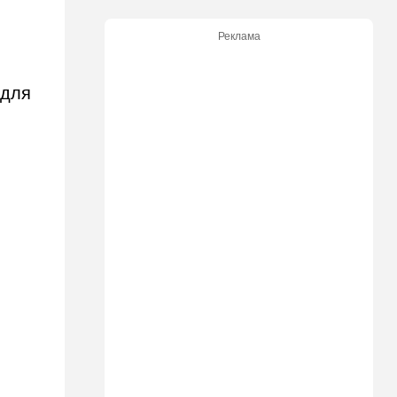
критику
Реклама
21:24
Мнения
О му…ках, шаббате и
конституции…
 для
20:20
Израиль
Маленькая девочка утонула
в Ашкелоне
19:38
Выборы в Израиле
"Голосовать не за кого":
Эрдан и Эдельштейн
создали новую партию
18:42
В мире
Дело пошло: в Газе строят
базу для африканских
солдат, две дружественных
Израилю страны готовы
отправить контингент