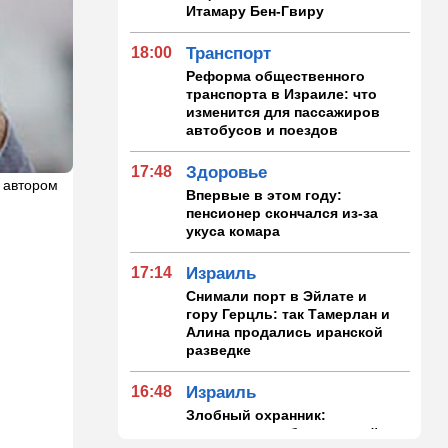
Итамару Бен-Гвиру
18:00
Транспорт
Реформа общественного
транспорта в Израиле: что
изменится для пассажиров
автобусов и поездов
17:48
Здоровье
 автором
Впервые в этом году:
пенсионер скончался из-за
укуса комара
17:14
Израиль
Снимали порт в Эйлате и
гору Герцль: так Тамерлан и
Алина продались иранской
разведке
16:48
Израиль
Злобный охранник:
арестован араб, лупивший