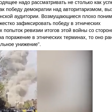
ходящее надо рассматривать не столько как усп
 как победу демократии над авторитаризмом, вы
инской аудитории. Возмущающиеся плохо пони
жестко зафиксировать победу в этнических
х попыток ревизии итогов этой войны со сторо
на поражение в этнических терминах, то оно ра
льное унижение".