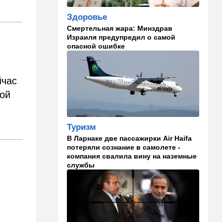
оборонному партнерству
Здоровье
11:03
Общество
Смертельная жара: Минздрав
Найдено сильно
Израиля предупредил о самой
разложившееся тело:
опасной ошибке
поиски 23-летнего парня
приняли трагический оборот
йчас
10:32
Деньги
ой
Где самые дешевые
продукты онлайн
09:57
Технологии
Туризм
Важнейший совет
В Ларнаке две пассажирки Air Haifa
экспертов: это может спасти
потеряли сознание в самолете -
вас и вашу семью от
компания свалила вину на наземные
стремительно
службы
распространяющейся
угрозы
09:49
Мнения
Найдено некоторое решение