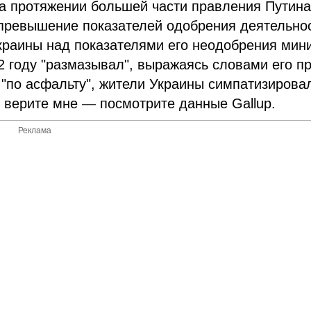
на протяжении большей части правления Путин
превышение показателей одобрения деятельно
Украины над показателями его неодобрения ми
12 году "размазывал", выражаясь словами его пр
 "по асфальту", жители Украины симпатизирова
е верите мне
—
посмотрите данные Gallup.
Реклама