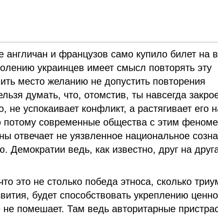
 англичан и французов само купило билет на 
колению украинцев имеет смысл повторять эту
ить место желанию не допустить повторения
льзя думать, что, отомстив, ты навсегда закро
о, не успокаивает конфликт, а растягивает его н
но потому современные общества с этим феном
ны отвечает не уязвленное национальное созн
. Демократии ведь, как известно, друг на друг
что это не столько победа этноса, сколько три
звития, будет способствовать укреплению ценн
е не помешает. Там ведь авторитарные пристра