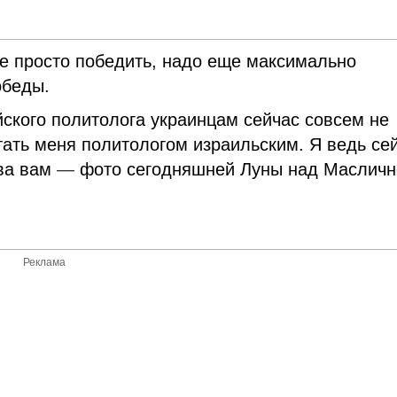
е просто победить, надо еще максимально
обеды.
йского политолога украинцам сейчас совсем не
тать меня политологом израильским. Я ведь се
тва вам
—
фото сегодняшней Луны над Масличн
Реклама