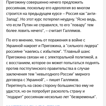
Пригожину совершенно нечего предложить
россиянам, поскольку его идеология во многом
строится на предыдущем курсе – Россия как "анти-
Запад". Но этот курс потерпел неудачу. "Ясно ведь,
что если Путин не справился, то его "повару" тем
более ловить нечего", – считает Галлямов.
По его мнению, тень от поражения в войне с
Украиной накроет и Пригожина, а "сильного лидера"
россияне "наелись с избытком". "Главный шанс
Пригожина связан не с электоральной политикой, а
с восстанием, которое он может попытаться поднять
против постпутинского правительства в случае
заключения тем "невыгодного России" мирного
договора с Украиной", – пишет Галлямов.
Перетянуть на свою сторону большинство ему не
удастся, но он попробует расколоть страну и
"подарит" россиянам несколько лет "безвременья".