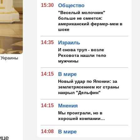
15:30
Общество
"Веселый молочник"
больше не смеется:
американский фермер-мем в
шоке
14:35
Израиль
И снова труп - возле
Реховота нашли тело
 Украины
мужчины
14:15
В мире
Новый удар по Японии: за
землетрясением юг страны
в
накрыл "Дельфин"
14:15
Мнения
Мы проиграли, но в
хорошей компании…
14:08
В мире
ице
Неизвестный дрон залетел в