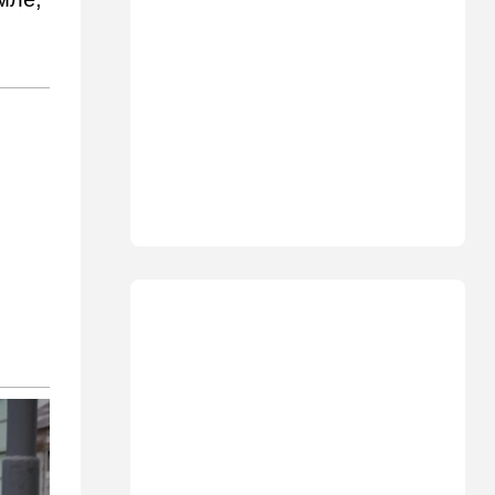
Не террорист, а угонщик:
спасаясь от погони, вор
вызвал переполох в поселке
Офарим
11:15
В мире
Дроны-разведчики над
бундесвером: Германия
наконец запаниковала?
10:10
В мире
"Холодные сферы" над
Ближним Востоком:
Пентагон выложил новую
партию Х-файлов
09:50
Мнения
Я формирую свой
собственный нарратив
09:42
Новости Украины
РФ нанесла удар
баллистикой по Киеву и