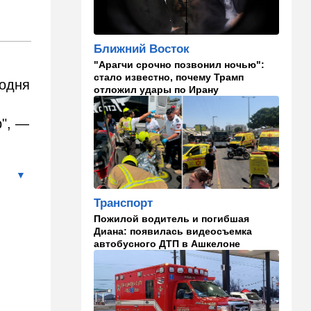
И еще про Иран…
21:21
Общество
Ближний Восток
Главное забыл: летевший в
"Арагчи срочно позвонил ночью":
Израиль рейс оказался под
стало известно, почему Трамп
угрозой
годня
отложил удары по Ирану
ь
20:50
Израиль
р", —
Как будто знал: известного
израильского певца и поэта
раздавил собственный
автомобиль
20:37
Публицистика
Транспорт
Цена "эффективности":
почему новые правила ПДД
Пожилой водитель и погибшая
бьют по правам водителей
Диана: появилась видеосъемка
автобусного ДТП в Ашкелоне
19:30
Транспорт
Пожилой водитель и
погибшая Диана: появилась
видеосъемка автобусного