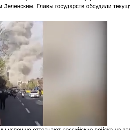
м Зеленским. Главы государств обсудили теку
ны успешно оттесняют российские войска на зе