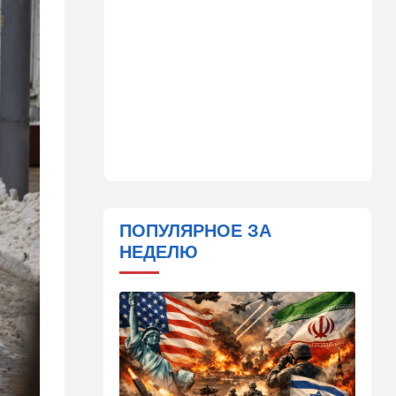
дронами по области — есть
погибшие
08:45
Ближний Восток
Дружить против Израиля:
Иран просится в мекканский
союз
08:18
В мире
CNN: генерал Кейн ищет
способ выйти из войны с
Ираном
ПОПУЛЯРНОЕ ЗА
00:32
Израиль
НЕДЕЛЮ
Погода в Израиле на
субботу, 8 августа
23:57
Мнения
Страсть к творчеству
23:20
В мире