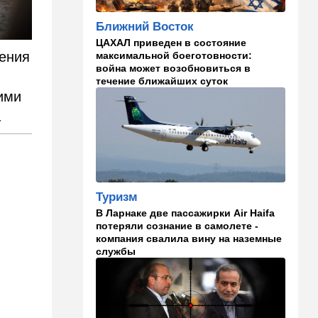
"Нью-Йорк таймс"
опубликовал новый поклеп
Ближний Восток
на Израиль, рассердив
генконсула
ЦАХАЛ приведен в состояние
ления
максимальной боеготовности:
22:52
В мире
война может возобновиться в
течение ближайших суток
И грянул Грэм: Сенат США
ими
одобрил ужесточение
санкций против России и
.
Ирана
22:33
Транспорт
Почему Израиль до сих пор
не решил проблему пробок,
несмотря на вложенные
Туризм
миллиарды
В Ларнаке две пассажирки Air Haifa
потеряли сознание в самолете -
21:56
Ближний Восток
компания свалила вину на наземные
службы
Вывести войска: ливанцы
уповают на будущие
израильские выборы
21:45
Мнения