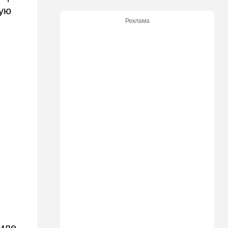
Болгарию - премьер-
щую
министр сделал заявление
Реклама
13:19
В мире
Школьник пришел на
экскурсию в концлагерь в
футболке с принтом
террористки — посетители
вызвали полицию
13:05
Ближний Восток
ООН обеспокоена:
ближневосточная страна на
пороге гражданской войны
12:20
В мире
Шенген трещит по швам:
Сеута окончательно
рассорила две европейские
страны
11:31
Израиль
мле,