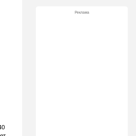
еще приписывают
российские политтехнологи
Реклама
французским политикам
15:30
Общество
"Веселый молочник"
больше не смеется:
американский фермер-мем в
шоке
14:35
Израиль
И снова труп - возле
Реховота нашли тело
мужчины
14:15
В мире
Новый удар по Японии: за
землетрясением юг страны
накрыл "Дельфин"
14:15
Мнения
40
Мы проиграли, но в
ет