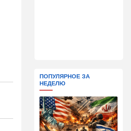
страны
11:31
Израиль
Не террорист, а угонщик:
спасаясь от погони, вор
вызвал переполох в поселке
Офарим
11:15
В мире
Дроны-разведчики над
бундесвером: Германия
наконец запаниковала?
ПОПУЛЯРНОЕ ЗА
10:10
В мире
НЕДЕЛЮ
"Холодные сферы" над
Ближним Востоком:
Пентагон выложил новую
партию Х-файлов
09:50
Мнения
Я формирую свой
собственный нарратив