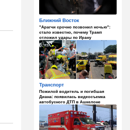
Страсть к творчеству
23:20
В мире
Ближний Восток
"Нью-Йорк таймс"
"Арагчи срочно позвонил ночью":
опубликовал новый поклеп
стало известно, почему Трамп
на Израиль, рассердив
отложил удары по Ирану
генконсула
22:52
В мире
И грянул Грэм: Сенат США
одобрил ужесточение
санкций против России и
Ирана
22:33
Транспорт
Транспорт
Почему Израиль до сих пор
Пожилой водитель и погибшая
не решил проблему пробок,
Диана: появилась видеосъемка
несмотря на вложенные
автобусного ДТП в Ашкелоне
миллиарды
21:56
Ближний Восток
Вывести войска: ливанцы