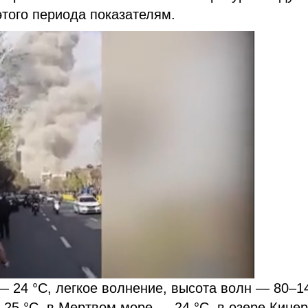
этого периода показателям.
 24 °С, легкое волнение, высота волн — 80–1
25 °С, в Мертвом море — 24 °С, в озере Кинер