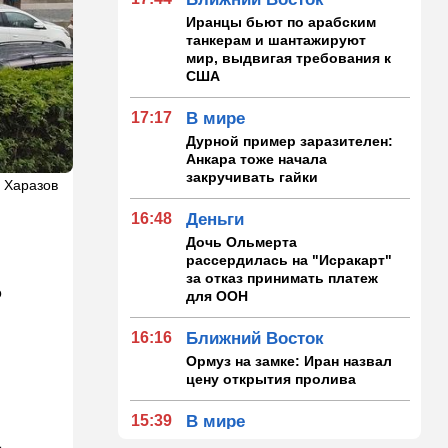
Иранцы бьют по арабским
танкерам и шантажируют
мир, выдвигая требования к
США
17:17
В мире
Дурной пример заразителен:
Анкара тоже начала
закручивать гайки
 Харазов
16:48
Деньги
Дочь Ольмерта
рассердилась на "Исракарт"
за отказ принимать платеж
ь
для ООН
16:16
Ближний Восток
Ормуз на замке: Иран назвал
цену открытия пролива
15:39
В мире
а
Деменция и Паркинсон - что