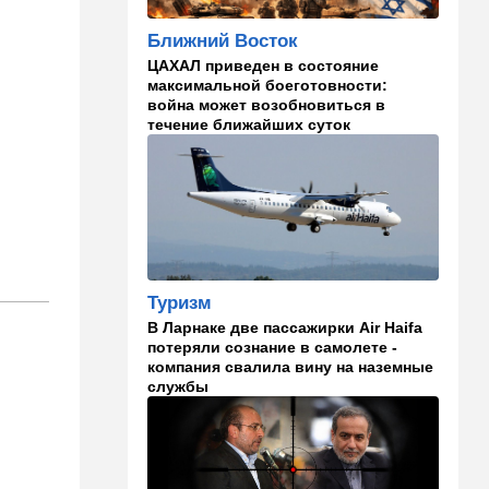
09:42
Новости Украины
Ближний Восток
РФ нанесла удар
ЦАХАЛ приведен в состояние
баллистикой по Киеву и
максимальной боеготовности:
дронами по области — есть
война может возобновиться в
погибшие
течение ближайших суток
08:45
Ближний Восток
Дружить против Израиля:
Иран просится в мекканский
союз
08:18
В мире
CNN: генерал Кейн ищет
Туризм
способ выйти из войны с
В Ларнаке две пассажирки Air Haifa
Ираном
потеряли сознание в самолете -
компания свалила вину на наземные
00:32
Израиль
службы
Погода в Израиле на
субботу, 8 августа
23:57
Мнения