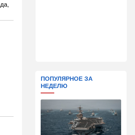
Детали инцидента в
ода,
аэропорту Лейпцига: чудо
спасло от чудовищного
взрыва
08:20
В мире
Подросток открыл огонь в
школе под Бангкоком:
погибли семь человек
07:55
Израиль
Израиль разрабатывает
собственный малозаметный
ПОПУЛЯРНОЕ ЗА
боевой беспилотник нового
НЕДЕЛЮ
поколения
07:50
Ближний Восток
Стоп Израилю, стоп
Америке: в Иране готовят
законопроект по Ормузу
07:20
Технологии