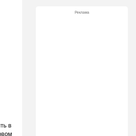
участвовавший в резне 7
октября, работал в Газе
Реклама
водителем грузовика
гумпомощи
11:43
В мире
К программе "спасем
Россию" от топливного
кризиса присоединилась
еще одна страна
10:40
Израиль
В Эйлатский залив приплыл
необычный гость. ВИДЕО
10:36
Израиль
Три пожара за минуты в
Рамат-Гане: подозрение на
поджог
ть в
10:23
В мире
Разрази меня гром:
овом