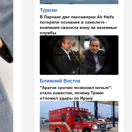
в "Мосаде"
Туризм
00:07
Израиль
В Ларнаке две пассажирки Air Haifa
потеряли сознание в самолете -
Стало известно, кому
компания свалила вину на наземные
принадлежит тело,
службы
найденное в районе Петах-
Тиквы
23:42
Общество
Помогите найти: пропала
Эльмира из Рамат-Гана
23:35
Мнения
Ближний Восток
Безо всяких табу
"Арагчи срочно позвонил ночью":
стало известно, почему Трамп
22:20
Израиль
отложил удары по Ирану
Проживающий в России
израильтянин прямо с
самолета угодил в ШАБАК
21:48
Израиль
"Сумасшедшие рулят