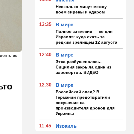
Несколько минут между
воем сирены и ударом
13:35
В мире
Полное затмение — не для
Израиля: куда ехать за
редким зрелищем 12 августа
12:40
В мире
агентство
Этна разбушевалась:
Сицилия закрыла один из
аэропортов. ВИДЕО
ьто
12:30
В мире
Российский след? В
Германии предотвратили
покушение на
производителя дронов для
Украины
11:45
Израиль
Террорист "Нухбы",