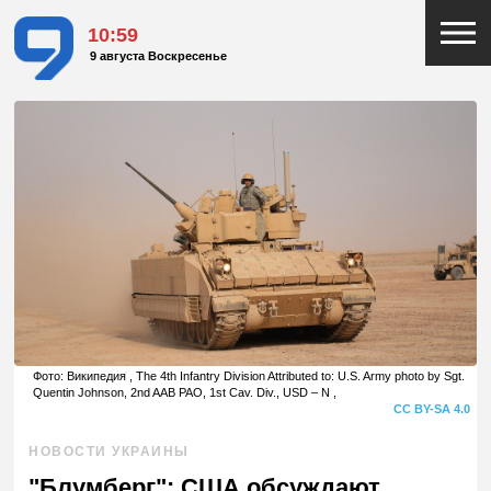
10:59
9 августа Воскресенье
Фото: Википедия , The 4th Infantry Division Attributed to: U.S. Army photo by Sgt.
Quentin Johnson, 2nd AAB PAO, 1st Cav. Div., USD – N ,
CC BY-SA 4.0
НОВОСТИ УКРАИНЫ
"Блумберг": США обсуждают