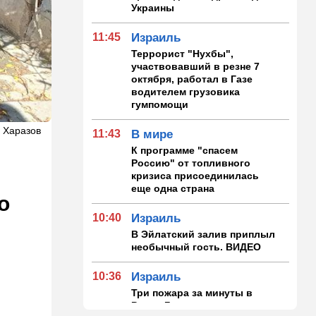
Украины
11:45
Израиль
Террорист "Нухбы",
участвовавший в резне 7
октября, работал в Газе
водителем грузовика
гумпомощи
 Харазов
11:43
В мире
К программе "спасем
Россию" от топливного
кризиса присоединилась
еще одна страна
о
10:40
Израиль
В Эйлатский залив приплыл
необычный гость. ВИДЕО
10:36
Израиль
Три пожара за минуты в
Рамат-Гане: подозрение на