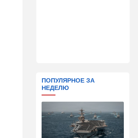
законопроект по Ормузу
07:20
Технологии
Прощай, Nvidia? Маск
запускает гигантскую
фабрику компьютерного
"железа"
06:40
Туризм
Какие авиакомпании
возвращаются в Израиль, а
кто снова отменил рейсы
ПОПУЛЯРНОЕ ЗА
05:00
Транспорт
НЕДЕЛЮ
Кто лучше - "китайцы",
"корейцы" или "японцы"?
Разбираемся
01:32
Израиль
Погода в Израиле на
пятницу, 7 августа