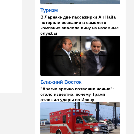
самолета угодил в ШАБАК
Туризм
21:48
Израиль
В Ларнаке две пассажирки Air Haifa
потеряли сознание в самолете -
"Сумасшедшие рулят
компания свалила вину на наземные
психбольницей": новое
службы
назначение в ООН вызвало
критику
21:24
Мнения
О му…ках, шаббате и
конституции…
20:20
Израиль
Ближний Восток
Маленькая девочка утонула
в Ашкелоне
"Арагчи срочно позвонил ночью":
стало известно, почему Трамп
отложил удары по Ирану
19:38
Выборы в Израиле
"Голосовать не за кого":
Эрдан и Эдельштейн
создали новую партию
18:42
В мире