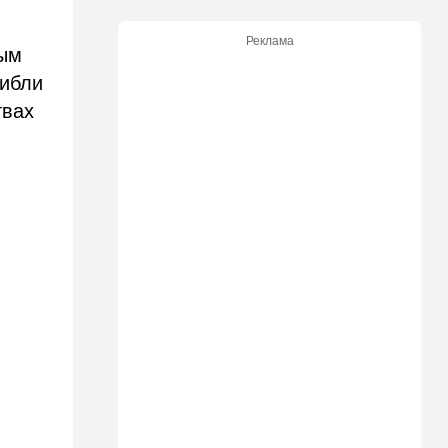
18:15
Мнения
Реклама
Три счастливые восьмерки
ным
гибли
17:44
Ближний Восток
твах
Иранцы бьют по арабским
танкерам и шантажируют
мир, выдвигая требования к
США
17:17
В мире
Дурной пример заразителен:
Анкара тоже начала
закручивать гайки
16:48
Деньги
Дочь Ольмерта
рассердилась на "Исракарт"
за отказ принимать платеж
для ООН
16:16
Ближний Восток