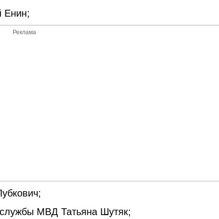
 Енин;
Реклама
Лубкович;
 службы МВД Татьяна Шутяк;