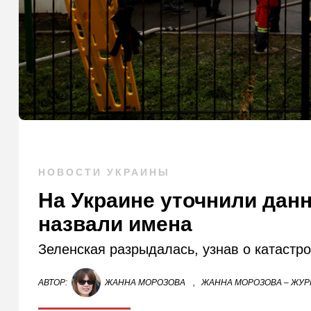
НОВОСТИ УКРАИНЫ
На Украине уточнили дан
назвали имена
Зеленская разрыдалась, узнав о катастр
АВТОР:
ЖАННА МОРОЗОВА
,
ЖАННА МОРОЗОВА – ЖУР