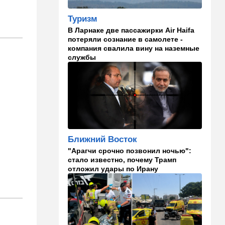
12:20
В мире
Туризм
Шенген трещит по швам:
В Ларнаке две пассажирки Air Haifa
Сеута окончательно
потеряли сознание в самолете -
рассорила две европейские
компания свалила вину на наземные
страны
службы
11:31
Израиль
Не террорист, а угонщик:
спасаясь от погони, вор
вызвал переполох в поселке
Офарим
11:15
В мире
Ближний Восток
Дроны-разведчики над
"Арагчи срочно позвонил ночью":
бундесвером: Германия
стало известно, почему Трамп
наконец запаниковала?
отложил удары по Ирану
10:10
В мире
"Холодные сферы" над
Ближним Востоком:
Пентагон выложил новую
партию Х-файлов