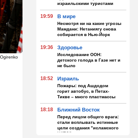
израильскими туристами
19:59
В мире
Несмотря ни на какие угрозы
Мамдани: Нетаниягу снова
собирается в Нью-Йорк
19:36
Здоровье
Исследование ООН:
 Ogirenko
детского голода в Газе нет и
не было
18:52
Израиль
Пожары: под Ашдодом
горит автобус, в Петах-
Тикве – много пластмассы
18:18
Ближний Восток
Перед лицом общего врага:
стали всплывать истинные
цели создания "исламского
НАТО"