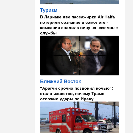
в "Мосаде"
Туризм
00:07
Израиль
В Ларнаке две пассажирки Air Haifa
потеряли сознание в самолете -
Стало известно, кому
компания свалила вину на наземные
принадлежит тело,
службы
найденное в районе Петах-
Тиквы
23:42
Общество
Помогите найти: пропала
Эльмира из Рамат-Гана
23:35
Мнения
Ближний Восток
Безо всяких табу
"Арагчи срочно позвонил ночью":
стало известно, почему Трамп
22:20
Израиль
отложил удары по Ирану
Проживающий в России
израильтянин прямо с
самолета угодил в ШАБАК
21:48
Израиль
"Сумасшедшие рулят