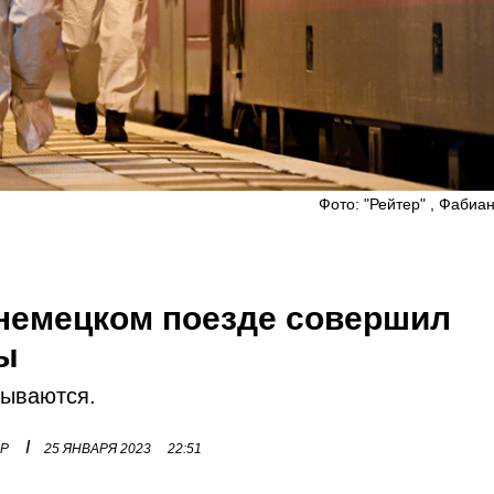
Фото: "Рейтер" , Фабиа
 немецком поезде совершил
зы
рываются.
I
ОР
25 ЯНВАРЯ 2023
22:51