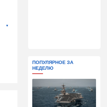
Детали инцидента в
аэропорту Лейпцига: чудо
спасло от чудовищного
взрыва
08:20
В мире
Подросток открыл огонь в
школе под Бангкоком:
погибли семь человек
07:55
Израиль
Израиль разрабатывает
собственный малозаметный
ПОПУЛЯРНОЕ ЗА
боевой беспилотник нового
НЕДЕЛЮ
поколения
07:50
Ближний Восток
Стоп Израилю, стоп
Америке: в Иране готовят
законопроект по Ормузу
07:20
Технологии