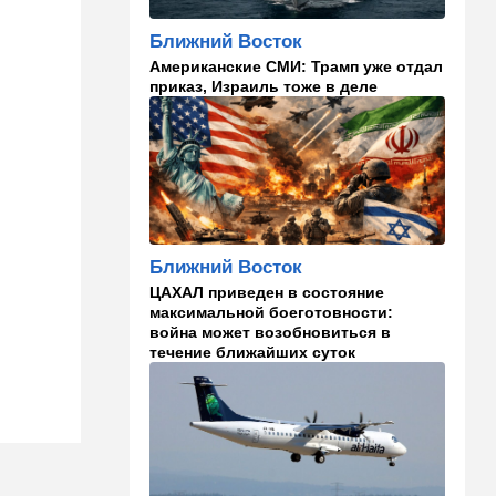
Прощай, Nvidia? Маск
запускает гигантскую
Ближний Восток
фабрику компьютерного
"железа"
Американские СМИ: Трамп уже отдал
приказ, Израиль тоже в деле
06:40
Туризм
Какие авиакомпании
возвращаются в Израиль, а
кто снова отменил рейсы
05:00
Транспорт
Кто лучше - "китайцы",
"корейцы" или "японцы"?
Ближний Восток
Разбираемся
ЦАХАЛ приведен в состояние
максимальной боеготовности:
01:32
Израиль
война может возобновиться в
течение ближайших суток
Погода в Израиле на
пятницу, 7 августа
00:33
Израиль
12 канал: план смены власти
в Иране провалился, и
Роман Гофман меняет людей