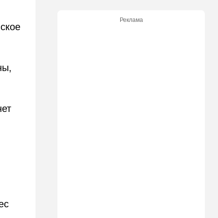
участвовавший в резне 7
октября, работал в Газе
Реклама
водителем грузовика
ское
гумпомощи
11:43
В мире
К программе "спасем
ны,
Россию" от топливного
кризиса присоединилась
еще одна страна
нет
10:40
Израиль
В Эйлатский залив приплыл
необычный гость. ВИДЕО
10:36
Израиль
Три пожара за минуты в
Рамат-Гане: подозрение на
поджог
10:23
В мире
ес
Разрази меня гром: