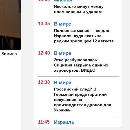
Несколько минут между
воем сирены и ударом
13:35
В мире
Полное затмение — не для
Израиля: куда ехать за
редким зрелищем 12 августа
12:40
В мире
н Биммер
Этна разбушевалась:
Сицилия закрыла один из
аэропортов. ВИДЕО
12:30
В мире
Российский след? В
Германии предотвратили
покушение на
производителя дронов для
Украины
11:45
Израиль
Террорист "Нухбы",