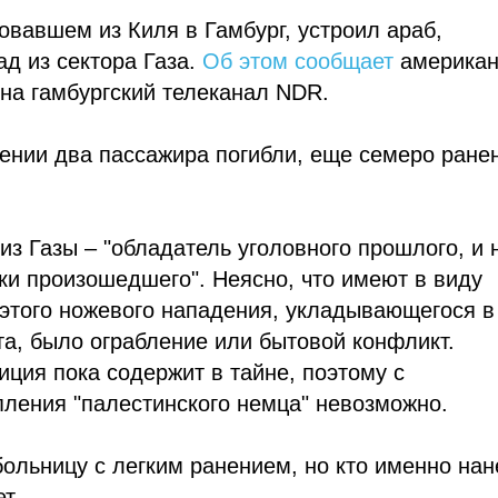
овавшем из Киля в Гамбург, устроил араб,
д из сектора Газа.
Об этом сообщает
американ
 на гамбургский телеканал NDR.
дении два пассажира погибли, еще семеро ране
з Газы – "обладатель уголовного прошлого, и 
ки произошедшего". Неясно, что имеют в виду
 этого ножевого нападения, укладывающегося в
та, было ограбление или бытовой конфликт.
иция пока содержит в тайне, поэтому с
пления "палестинского немца" невозможно.
больницу с легким ранением, но кто именно нан
т.