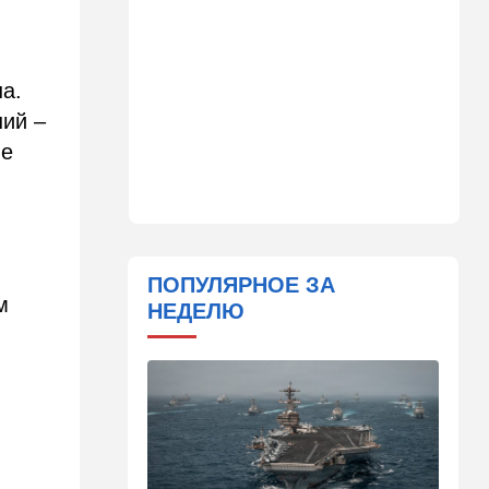
законопроект по Ормузу
07:20
Технологии
а.
Прощай, Nvidia? Маск
запускает гигантскую
ний –
фабрику компьютерного
"железа"
ые
06:40
Туризм
Какие авиакомпании
возвращаются в Израиль, а
кто снова отменил рейсы
ПОПУЛЯРНОЕ ЗА
м
05:00
Транспорт
НЕДЕЛЮ
Кто лучше - "китайцы",
"корейцы" или "японцы"?
Разбираемся
01:32
Израиль
Погода в Израиле на
пятницу, 7 августа