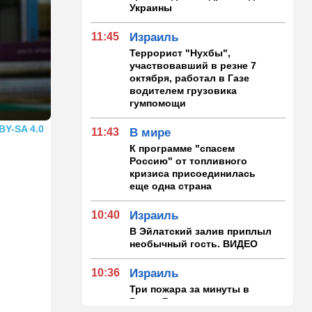
Украины
11:45
Израиль
Террорист "Нухбы",
участвовавший в резне 7
октября, работал в Газе
водителем грузовика
гумпомощи
BY-SA 4.0
11:43
В мире
К программе "спасем
Россию" от топливного
кризиса присоединилась
еще одна страна
10:40
Израиль
В Эйлатский залив приплыл
необычный гость. ВИДЕО
10:36
Израиль
Три пожара за минуты в
Рамат-Гане: подозрение на