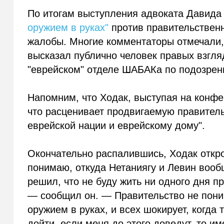
По итогам выступления адвоката Давида
оружием в руках"
против правительствен
жалобы. Многие комментаторы отмечали, ч
высказал публично человек правых взгля
"еврейском" отделе ШАБАКа по подозрени
Напомним, что Ходак, выступая на конфе
что расценивает продвигаемую правител
еврейской нации и еврейскому дому".
Окончательно распалившись, Ходак откро
понимаю, откуда Нетаниягу и Левин вооб
решил, что не буду жить ни одного дня пр
— сообщил он. — Правительство не поним
оружием в руках, и всех шокирует, когда 
дойти, если меня до этого доведут, то им