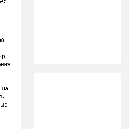
ВСУ атаковали очередной
склад Wildberries
09:00
В мире
Детали инцидента в
аэропорту Лейпцига: чудо
спасло от чудовищного
ей,
взрыва
08:20
В мире
ир
Подросток открыл огонь в
ения
школе под Бангкоком:
погибли семь человек
07:55
Израиль
 на
Израиль разрабатывает
собственный малозаметный
ть
боевой беспилотник нового
бые
поколения
07:50
Ближний Восток
Стоп Израилю, стоп
Америке: в Иране готовят