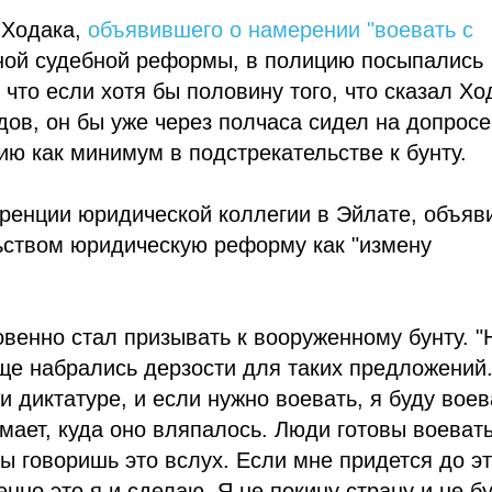
 Ходака,
объявившего о намерении "воевать с
ной судебной реформы, в полицию посыпались
то если хотя бы половину того, что сказал Хо
дов, он бы уже через полчаса сидел на допросе
ю как минимум в подстрекательстве к бунту.
ренции юридической коллегии в Эйлате, объяв
ьством юридическую реформу как "измену
венно стал призывать к вооруженному бунту. "
ще набрались дерзости для таких предложений
и диктатуре, и если нужно воевать, я буду воев
ает, куда оно вляпалось. Люди готовы воевать
ты говоришь это вслух. Если мне придется до эт
енно это я и сделаю. Я не покину страну и не б