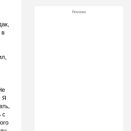
поджог
Реклама
10:23
В мире
Разрази меня гром:
дак,
участника СВО поразила
молния в момент, когда он
 в
убегал от медведя
10:09
Общество
Изнасиловал - и в пески: в
ил,
Холоне задержан
подозреваемый в жестоком
изнасиловании 18-летней
10:08
Мнения
Не
Чужакам всего всегда мало
. Я
09:50
Ближний Восток
ать,
Южный фронт: хуситы идут
 с
в наступление
ого
09:03
Новости Украины
уду