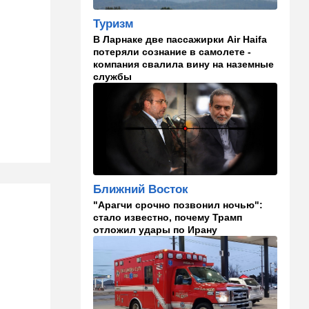
самолета угодил в ШАБАК
Туризм
21:48
Израиль
В Ларнаке две пассажирки Air Haifa
потеряли сознание в самолете -
"Сумасшедшие рулят
компания свалила вину на наземные
психбольницей": новое
службы
назначение в ООН вызвало
критику
21:24
Мнения
О му…ках, шаббате и
конституции…
20:20
Израиль
Ближний Восток
Маленькая девочка утонула
в Ашкелоне
"Арагчи срочно позвонил ночью":
стало известно, почему Трамп
отложил удары по Ирану
19:38
Выборы в Израиле
"Голосовать не за кого":
Эрдан и Эдельштейн
создали новую партию
18:42
В мире