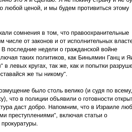
го любой ценой, и мы будем противиться этому
жали сомнения в том, что правоохранительные
м числе от законов и от исполнительных власт
 В последние недели о гражданской войне
ключая таких политиков, как Биньямин Ганц и Я
" в левых кругах, так же, как и попытки разруш
оставайся же ты никому".
змущение было столь велико (и судя по всему,
), что в полиции объявили о готовности откры
атура даст добро. Напомним, что в Израиле лю
ми преступлениями", включая статьи о
 прокуратуры.