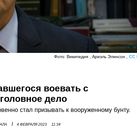
Фото: Википедия , Ариэль Элинсон ,
CC 
авшегося воевать с
уголовное дело
венно стал призывать к вооруженному бунту.
I
НАЛА
4 ФЕВРАЛЯ 2023
11:34