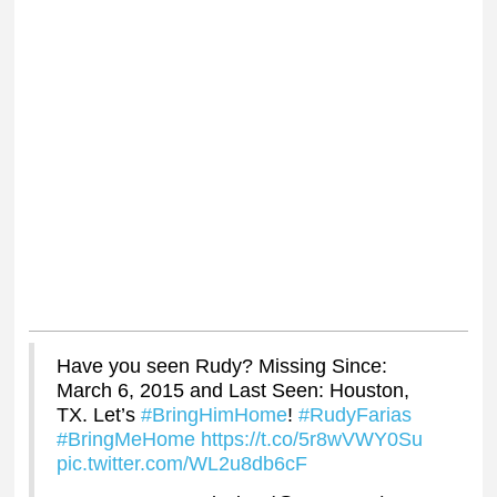
Have you seen Rudy? Missing Since:
March 6, 2015 and Last Seen: Houston,
TX. Let’s
#BringHimHome
!
#RudyFarias
#BringMeHome
https://t.co/5r8wVWY0Su
pic.twitter.com/WL2u8db6cF