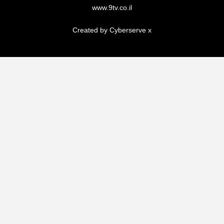
www.9tv.co.il
Created by Cyberserve
x