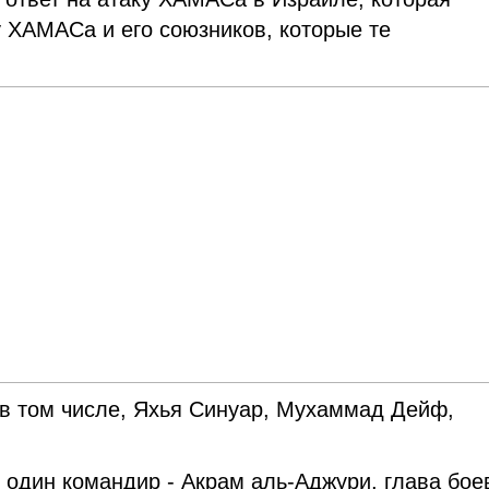
зу ХАМАСа и его союзников, которые те
 в том числе, Яхья Синуар, Мухаммад Дейф,
 один командир - Акрам аль-Аджури, глава бое