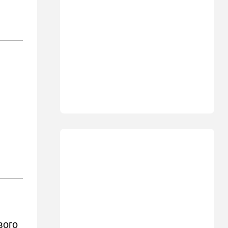
участника СВО поразила
молния в момент, когда он
убегал от медведя
10:09
Общество
Изнасиловал - и в пески: в
Холоне задержан
подозреваемый в жестоком
изнасиловании 18-летней
10:08
Мнения
Чужакам всего всегда мало
09:50
Ближний Восток
Южный фронт: хуситы идут
в наступление
09:03
Новости Украины
ВСУ атаковали очередной
склад Wildberries
09:00
В мире
вого