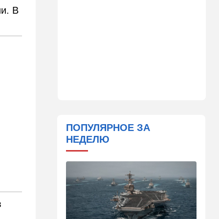
Детали инцидента в
и. В
аэропорту Лейпцига: чудо
спасло от чудовищного
взрыва
08:20
В мире
Подросток открыл огонь в
школе под Бангкоком:
погибли семь человек
07:55
Израиль
Израиль разрабатывает
собственный малозаметный
ПОПУЛЯРНОЕ ЗА
боевой беспилотник нового
НЕДЕЛЮ
поколения
07:50
Ближний Восток
Стоп Израилю, стоп
Америке: в Иране готовят
законопроект по Ормузу
в
07:20
Технологии