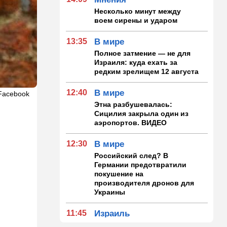
Несколько минут между
воем сирены и ударом
13:35
В мире
Полное затмение — не для
Израиля: куда ехать за
редким зрелищем 12 августа
12:40
В мире
Facebook
Этна разбушевалась:
Сицилия закрыла один из
аэропортов. ВИДЕО
12:30
В мире
Российский след? В
Германии предотвратили
покушение на
производителя дронов для
Украины
11:45
Израиль
Террорист "Нухбы",