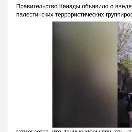
Правительство Канады объявило о введе
палестинских террористических группир
Отмечается, что данные меры приняты "в