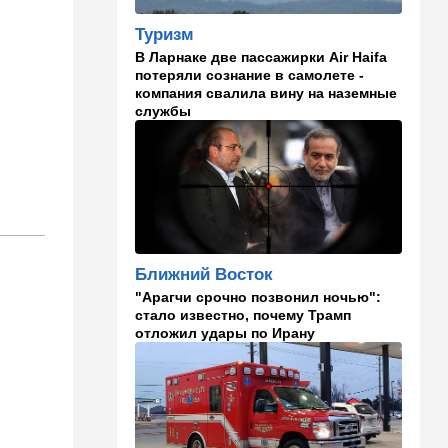
в "Мосаде"
Туризм
00:07
Израиль
В Ларнаке две пассажирки Air Haifa
потеряли сознание в самолете -
Стало известно, кому
компания свалила вину на наземные
принадлежит тело,
службы
найденное в районе Петах-
Тиквы
23:42
Общество
Помогите найти: пропала
Эльмира из Рамат-Гана
23:35
Мнения
Ближний Восток
Безо всяких табу
"Арагчи срочно позвонил ночью":
стало известно, почему Трамп
22:20
Израиль
отложил удары по Ирану
Проживающий в России
израильтянин прямо с
самолета угодил в ШАБАК
21:48
Израиль
"Сумасшедшие рулят