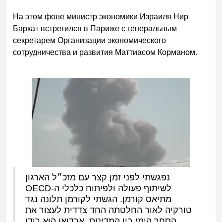
На этом фоне министр экономики Израиля Нир
Баркат встретился в Париже с генеральным
секретарем Организации экономического
сотрудничества и развития Маттиасом Корманом.
נפגשתי לפני זמן קצר עם מזכ״ל הארגון
לשיתוף פעולה ולפיתוח כלכלי ה-OECD
מתיאס קורמן. הגשתי לקורמן תלונה נגד
טורקיה לאור החלטתה החד צדדית לעצור את
הסחר הימי בין המדינות. ארדואן הוא רודן