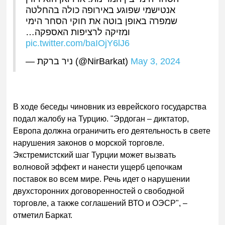
אנטישמי שפוגע באירופה כולה בהחלטה
שמפרה באופן בוטה את חוקי הסחר הימי
ומזיקה לרציפות האספקה…
pic.twitter.com/baIOjY6lJ6
— ניר ברקת (@NirBarkat)
May 3, 2024
В ходе беседы чиновник из еврейского государства
подал жалобу на Турцию. "Эрдоган – диктатор,
Европа должна ограничить его деятельность в свете
нарушения законов о морской торговле.
Экстремистский шаг Турции может вызвать
волновой эффект и нанести ущерб цепочкам
поставок во всем мире. Речь идет о нарушении
двухсторонних договоренностей о свободной
торговле, а также соглашений ВТО и ОЭСР", –
отметил Баркат.