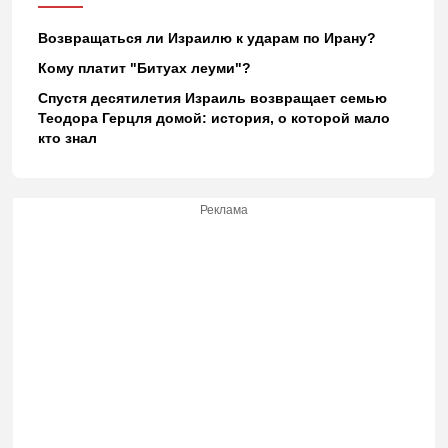
Возвращаться ли Израилю к ударам по Ирану?
Кому платит "Битуах леуми"?
Спустя десятилетия Израиль возвращает семью
Теодора Герцля домой: история, о которой мало
кто знал
Реклама