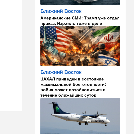
Безо всяких табу
Ближний Восток
22:20
Израиль
Американские СМИ: Трамп уже отдал
приказ, Израиль тоже в деле
Проживающий в России
израильтянин прямо с
самолета угодил в ШАБАК
21:48
Израиль
"Сумасшедшие рулят
психбольницей": новое
назначение в ООН вызвало
критику
Ближний Восток
ЦАХАЛ приведен в состояние
21:24
Мнения
максимальной боеготовности:
война может возобновиться в
О му…ках, шаббате и
течение ближайших суток
конституции…
20:20
Израиль
Маленькая девочка утонула
в Ашкелоне
19:38
Выборы в Израиле