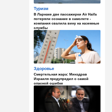
"Голосовать не за кого":
Туризм
Эрдан и Эдельштейн
В Ларнаке две пассажирки Air Haifa
создали новую партию
потеряли сознание в самолете -
компания свалила вину на наземные
18:42
В мире
службы
Дело пошло: в Газе строят
базу для африканских
солдат, две дружественных
Израилю страны готовы
отправить контингент
18:27
Мнения
Открытое письмо министру
Здоровье
национальной безопасности
Итамару Бен-Гвиру
Смертельная жара: Минздрав
Израиля предупредил о самой
опасной ошибке
18:00
Транспорт
Реформа общественного
транспорта в Израиле: что
изменится для пассажиров
автобусов и поездов