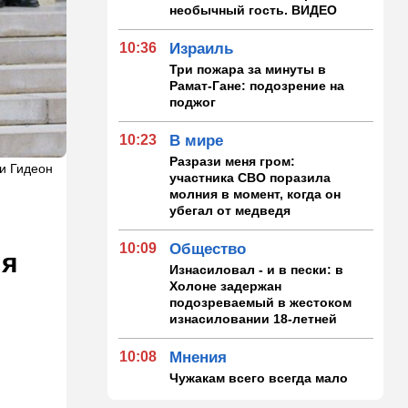
необычный гость. ВИДЕО
10:36
Израиль
Три пожара за минуты в
Рамат-Гане: подозрение на
поджог
10:23
В мире
Разрази меня гром:
и Гидеон
участника СВО поразила
молния в момент, когда он
убегал от медведя
10:09
Общество
ля
Изнасиловал - и в пески: в
Холоне задержан
подозреваемый в жестоком
изнасиловании 18-летней
10:08
Мнения
Чужакам всего всегда мало