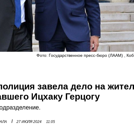
Фото: Государственное пресс-бюро (ЛААМ) , Коб
полиция завела дело на жите
авшего Ицхаку Герцогу
подразделение.
I
НАЛА
27 ИЮЛЯ 2024
11:05