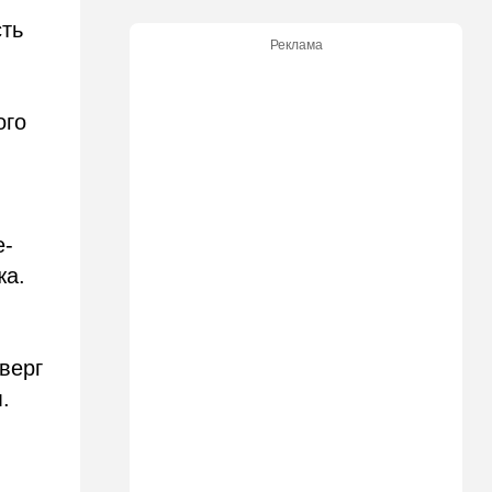
09:50
Ближний Восток
сть
Южный фронт: хуситы идут
Реклама
в наступление
09:03
Новости Украины
ого
ВСУ атаковали очередной
склад Wildberries
09:00
В мире
Детали инцидента в
аэропорту Лейпцига: чудо
е-
спасло от чудовищного
жа.
взрыва
08:20
В мире
Подросток открыл огонь в
верг
школе под Бангкоком:
погибли семь человек
.
07:55
Израиль
Израиль разрабатывает
собственный малозаметный