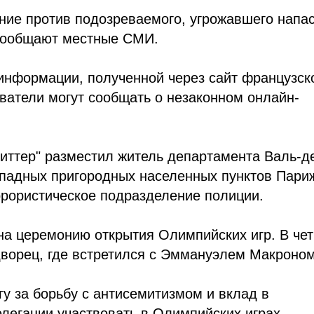
ние против подозреваемого, угрожавшего напа
 сообщают местные СМИ.
информации, полученной через сайт французск
ователи могут сообщать о незаконном онлайн-
виттер" разместил житель департамента Валь-д
ападных пригородных населенных пунктов Пари
ррористическое подразделение полиции.
на церемонию открытия Олимпийских игр. В чет
дворец, где встретился с Эммануэлем Макроном
гу за борьбу с антисемитизмом и вклад в
легации участвовать в Олимпийских играх.