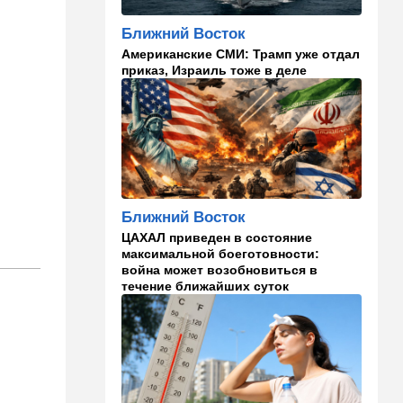
13:22
Стиль жизни
Ближний Восток
Что действительно помогает
Американские СМИ: Трамп уже отдал
пережить израильскую
приказ, Израиль тоже в деле
жару, а что является мифом.
Разбираемся
12:52
Израиль
США суют Израилю палки в
колеса после гибели
военных в Ливане
12:46
Спорт
Ближний Восток
Иранский режим получил
ЦАХАЛ приведен в состояние
удар по самолюбию -
максимальной боеготовности:
публично, от женщин, из
война может возобновиться в
Австралии
течение ближайших суток
11:49
Общество
11 лет в бегах: в Бен-
Гурионе арестован педофил,
орудовавший в Хайфе,
Крайот и Кирьят-Шмоне