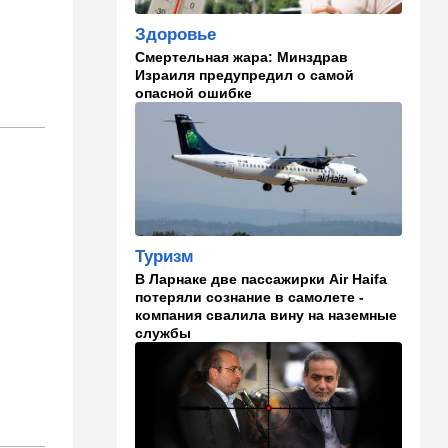
11:35
Израиль
Здоровье
США и Израиль могут
Смертельная жара: Минздрав
перейти к беспрецедентному
Израиля предупредил о самой
оборонному партнерству
опасной ошибке
11:03
Общество
Найдено сильно
разложившееся тело:
поиски 23-летнего парня
приняли трагический оборот
10:32
Деньги
Туризм
Где самые дешевые
В Ларнаке две пассажирки Air Haifa
продукты онлайн
потеряли сознание в самолете -
компания свалила вину на наземные
09:57
Технологии
службы
Важнейший совет
экспертов: это может спасти
вас и вашу семью от
стремительно
распространяющейся
угрозы