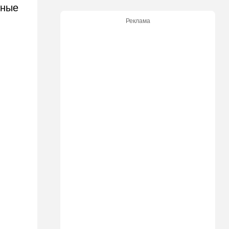
тные
16:48
Израиль
Реклама
Злобный охранник:
арестован араб, лупивший
железом футбольных
болельщиков
16:32
В мире
Мэра Нью-Йорка освистали
на мероприятии полиции:
Мамдани пулей вылетел со
сцены
15:30
Общество
Неожиданный поворот в
деле пропавшего парня из
Димоны: его друзья стали
подозреваемыми
15:13
В мире
Генерал с говорящим
именем предположительно
погиб при взрыве в