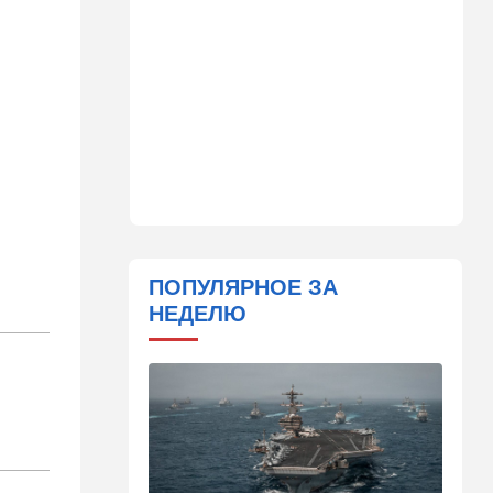
14:06
Транспорт
Что изменилось в аэропорту
Бен-Гурион после войны:
новые правила,
безопасность и советы
пассажирам
13:58
Здоровье
Какие продукты помогают
легче переносить стресс:
что выяснили ученые
13:47
Ближний Восток
ПОПУЛЯРНОЕ ЗА
Турция все ближе подходит
НЕДЕЛЮ
к опасной черте в
отношениях с Израилем:
провокационное заявление
13:45
В мире
Помидоры научились
предупреждать соседей об
опасном вирусе