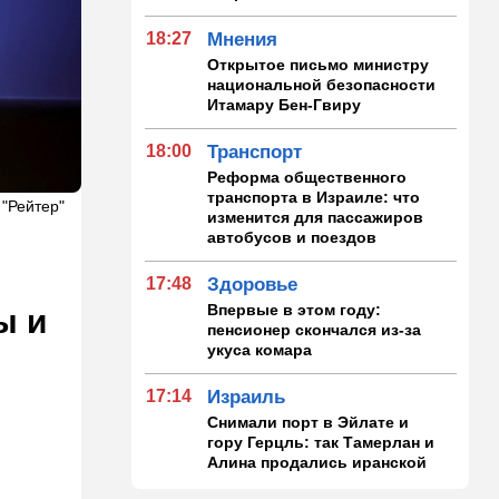
18:27
Мнения
Открытое письмо министру
национальной безопасности
Итамару Бен-Гвиру
18:00
Транспорт
Реформа общественного
транспорта в Израиле: что
 "Рейтер"
изменится для пассажиров
автобусов и поездов
17:48
Здоровье
Впервые в этом году:
ы и
пенсионер скончался из-за
укуса комара
17:14
Израиль
Снимали порт в Эйлате и
гору Герцль: так Тамерлан и
Алина продались иранской
разведке