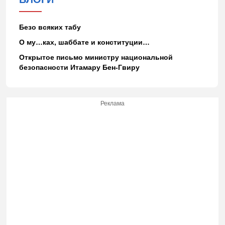
Безо всяких табу
О му…ках, шаббате и конституции…
Открытое письмо министру национальной
безопасности Итамару Бен-Гвиру
Реклама