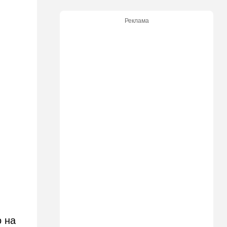
критику
Реклама
21:24
Мнения
О му…ках, шаббате и
конституции…
20:20
Израиль
Маленькая девочка утонула
в Ашкелоне
19:38
Выборы в Израиле
"Голосовать не за кого":
Эрдан и Эдельштейн
создали новую партию
18:42
В мире
Дело пошло: в Газе строят
базу для африканских
солдат, две дружественных
Израилю страны готовы
отправить контингент
о на