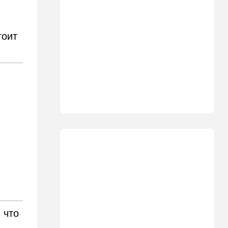
18:27
Мнения
Открытое письмо министру
национальной безопасности
тоит
Итамару Бен-Гвиру
18:00
Транспорт
Реформа общественного
транспорта в Израиле: что
изменится для пассажиров
автобусов и поездов
17:48
Здоровье
Впервые в этом году:
пенсионер скончался из-за
укуса комара
17:14
Израиль
Снимали порт в Эйлате и
гору Герцль: так Тамерлан и
Алина продались иранской
разведке
 что