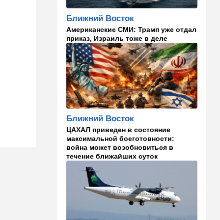
15:00
Культура
Ближний Восток
Звездное лето и водные
Американские СМИ: Трамп уже отдал
драконы в Израиле: куда
приказ, Израиль тоже в деле
сходить с детьми на
каникулах
14:49
Стиль жизни
Спор, которому нет конца:
кто умнее - кошки или
собаки? Ученые дали ответ
Ближний Восток
14:41
Ближний Восток
ЦАХАЛ приведен в состояние
Россия и Китай усиливают
максимальной боеготовности:
поддержку Ирана: война с
война может возобновиться в
США меняет баланс сил
течение ближайших суток
14:18
Мнения
"Это ваше туда-сюда
страшно раздражает"
14:06
Транспорт