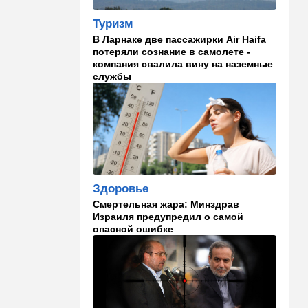
Что изменилось в аэропорту
Бен-Гурион после войны:
Туризм
новые правила,
В Ларнаке две пассажирки Air Haifa
безопасность и советы
потеряли сознание в самолете -
пассажирам
компания свалила вину на наземные
службы
13:58
Здоровье
Какие продукты помогают
легче переносить стресс:
что выяснили ученые
13:47
Ближний Восток
Турция все ближе подходит
к опасной черте в
Здоровье
отношениях с Израилем:
Смертельная жара: Минздрав
провокационное заявление
Израиля предупредил о самой
опасной ошибке
13:45
В мире
Помидоры научились
предупреждать соседей об
опасном вирусе
13:22
Стиль жизни