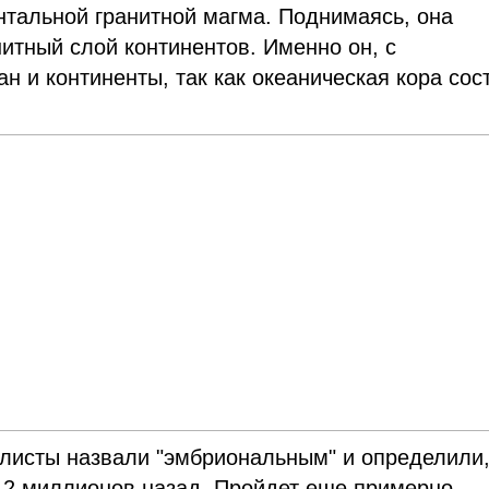
нтальной гранитной магма. Поднимаясь, она
итный слой континентов. Именно он, с
ан и континенты, так как океаническая кора сос
листы назвали "эмбриональным" и определили,
 12 миллионов назад. Пройдет еще примерно