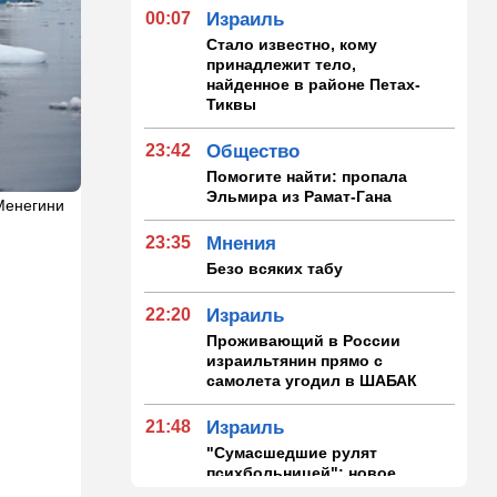
00:07
Израиль
Стало известно, кому
принадлежит тело,
найденное в районе Петах-
Тиквы
23:42
Общество
Помогите найти: пропала
Эльмира из Рамат-Гана
 Менегини
23:35
Мнения
Безо всяких табу
22:20
Израиль
Проживающий в России
израильтянин прямо с
самолета угодил в ШАБАК
21:48
Израиль
"Сумасшедшие рулят
психбольницей": новое
назначение в ООН вызвало