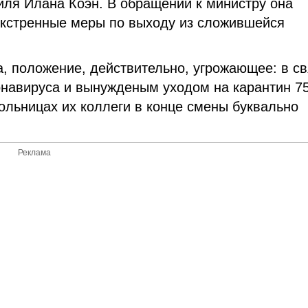
ля Илана Коэн. В обращении к министру она
 экстренные меры по выходу из сложившейся
, положение, действительно, угрожающее: в св
онавируса и вынужденым уходом на карантин 7
ольницах их коллеги в конце смены буквально
Реклама