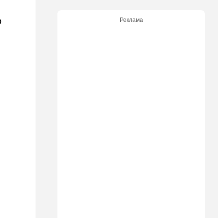
Подарок к праздникам:
американские авиалинии
о
Реклама
снова летят в Израиль
18:19
Мнения
В Японии пока не приняты
какие-либо новые решения
о ядерном оружии
18:18
Ближний Восток
Вашингтон нажал на паузу:
США настойчиво попросили
Израиль сбавить обороты в
Ливане
18:15
Культура
30 лет российско-
израильскому альманаху
еврейской культуры
17:47
Израиль
На маленьком плоту: отдых