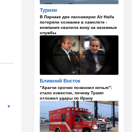
октября, работал в Газе
водителем грузовика
Туризм
гумпомощи
В Ларнаке две пассажирки Air Haifa
потеряли сознание в самолете -
11:43
В мире
компания свалила вину на наземные
службы
К программе "спасем
Россию" от топливного
кризиса присоединилась
еще одна страна
10:40
Израиль
В Эйлатский залив приплыл
необычный гость. ВИДЕО
Ближний Восток
10:36
Израиль
"Арагчи срочно позвонил ночью":
Три пожара за минуты в
стало известно, почему Трамп
Рамат-Гане: подозрение на
отложил удары по Ирану
поджог
10:23
В мире
Разрази меня гром:
участника СВО поразила