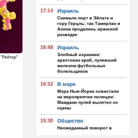
17:14
Израиль
Снимали порт в Эйлате и
гору Герцль: так Тамерлан и
Алина продались иранской
разведке
16:48
Израиль
Злобный охранник:
 "Рейтер"
арестован араб, лупивший
железом футбольных
болельщиков
16:32
В мире
Мэра Нью-Йорка освистали
на мероприятии полиции:
Мамдани пулей вылетел со
сцены
15:30
Общество
Неожиданный поворот в
деле пропавшего парня из