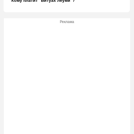
Кому платит "Битуах леуми"?
Реклама