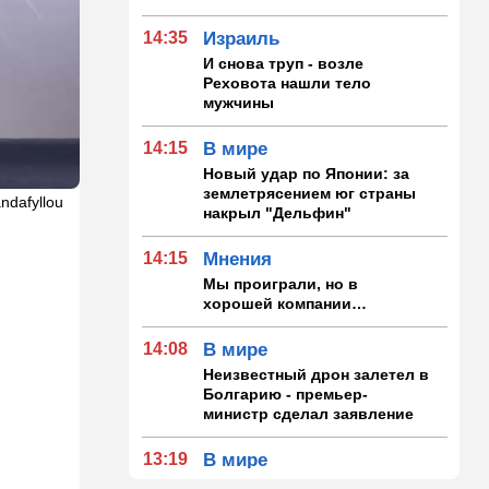
14:35
Израиль
И снова труп - возле
Реховота нашли тело
мужчины
14:15
В мире
Новый удар по Японии: за
землетрясением юг страны
andafyllou
накрыл "Дельфин"
14:15
Мнения
Мы проиграли, но в
хорошей компании…
14:08
В мире
Неизвестный дрон залетел в
Болгарию - премьер-
министр сделал заявление
13:19
В мире
Школьник пришел на