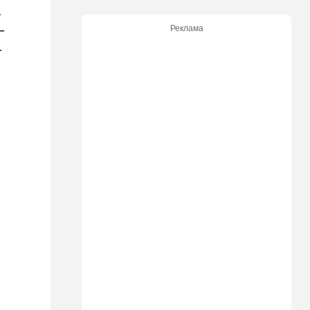
а
экскурсию в концлагерь в
футболке с принтом
–
Реклама
террористки — посетители
вызвали полицию
–
13:05
Ближний Восток
ООН обеспокоена:
ближневосточная страна на
пороге гражданской войны
12:20
В мире
Шенген трещит по швам:
Сеута окончательно
рассорила две европейские
страны
11:31
Израиль
Не террорист, а угонщик:
спасаясь от погони, вор
вызвал переполох в поселке
Офарим