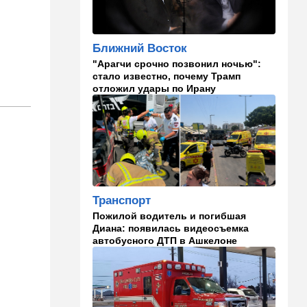
угрозой
20:50
Израиль
Ближний Восток
Как будто знал: известного
"Арагчи срочно позвонил ночью":
израильского певца и поэта
стало известно, почему Трамп
раздавил собственный
отложил удары по Ирану
автомобиль
20:37
Публицистика
Цена "эффективности":
почему новые правила ПДД
бьют по правам водителей
19:30
Транспорт
Транспорт
Пожилой водитель и
погибшая Диана: появилась
Пожилой водитель и погибшая
видеосъемка автобусного
Диана: появилась видеосъемка
ДТП в Ашкелоне
автобусного ДТП в Ашкелоне
18:38
Транспорт
Подарок к праздникам:
американские авиалинии