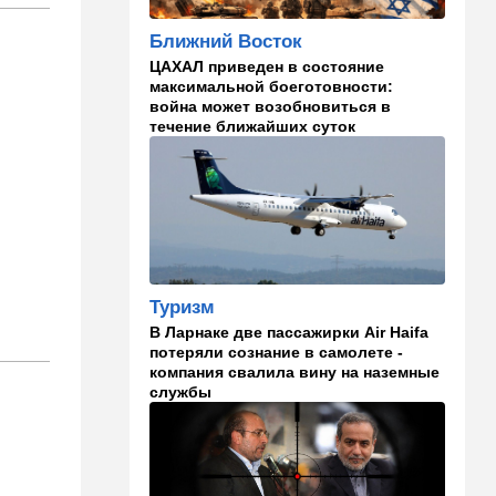
И грянул Грэм: Сенат США
Ближний Восток
одобрил ужесточение
санкций против России и
ЦАХАЛ приведен в состояние
Ирана
максимальной боеготовности:
война может возобновиться в
22:33
Транспорт
течение ближайших суток
Почему Израиль до сих пор
не решил проблему пробок,
несмотря на вложенные
миллиарды
21:56
Ближний Восток
Вывести войска: ливанцы
уповают на будущие
Туризм
израильские выборы
В Ларнаке две пассажирки Air Haifa
потеряли сознание в самолете -
21:45
Мнения
компания свалила вину на наземные
службы
И еще про Иран…
21:21
Общество
Главное забыл: летевший в
Израиль рейс оказался под