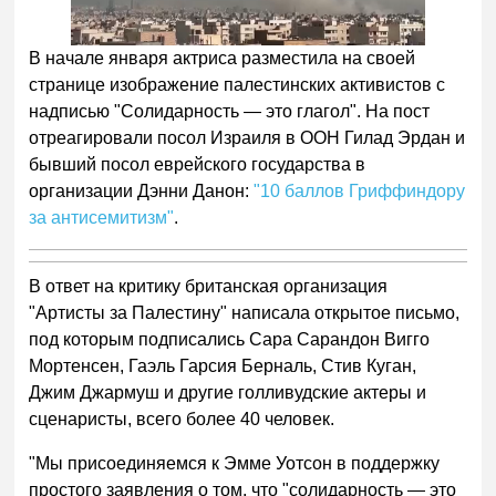
В начале января актриса разместила на своей
странице изображение палестинских активистов с
надписью "Солидарность — это глагол". На пост
отреагировали посол Израиля в ООН Гилад Эрдан и
бывший посол еврейского государства в
организации Дэнни Данон:
"10 баллов Гриффиндору
за антисемитизм"
.
В ответ на критику британская организация
"Артисты за Палестину" написала открытое письмо,
под которым подписались Сара Сарандон Вигго
Мортенсен, Гаэль Гарсия Берналь, Стив Куган,
Джим Джармуш и другие голливудские актеры и
сценаристы, всего более 40 человек.
"Мы присоединяемся к Эмме Уотсон в поддержку
простого заявления о том, что "солидарность — это