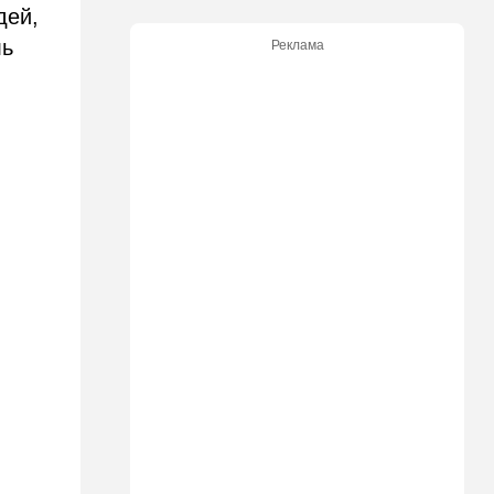
дей,
13:05
Ближний Восток
ль
Реклама
ООН обеспокоена:
ближневосточная страна на
пороге гражданской войны
12:20
В мире
Шенген трещит по швам:
Сеута окончательно
рассорила две европейские
страны
11:31
Израиль
Не террорист, а угонщик:
спасаясь от погони, вор
вызвал переполох в поселке
Офарим
11:15
В мире
Дроны-разведчики над
бундесвером: Германия
наконец запаниковала?