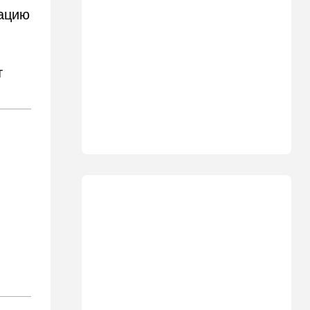
10:10
В мире
кацию
"Холодные сферы" над
Ближним Востоком:
Пентагон выложил новую
партию Х-файлов
т
09:50
Мнения
Я формирую свой
собственный нарратив
09:42
Новости Украины
РФ нанесла удар
баллистикой по Киеву и
дронами по области — есть
погибшие
08:45
Ближний Восток
Дружить против Израиля:
Иран просится в мекканский
союз
08:18
В мире