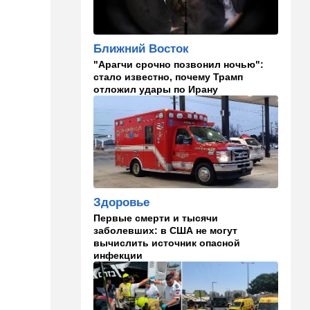
израильского певца и поэта
раздавил собственный
автомобиль
Ближний Восток
20:37
Публицистика
"Арагчи срочно позвонил ночью":
стало известно, почему Трамп
Цена "эффективности":
отложил удары по Ирану
почему новые правила ПДД
бьют по правам водителей
19:30
Транспорт
Пожилой водитель и
погибшая Диана: появилась
видеосъемка автобусного
ДТП в Ашкелоне
Здоровье
18:38
Транспорт
Первые смерти и тысячи
Подарок к праздникам:
заболевших: в США не могут
американские авиалинии
вычислить источник опасной
снова летят в Израиль
инфекции
18:19
Мнения
В Японии пока не приняты