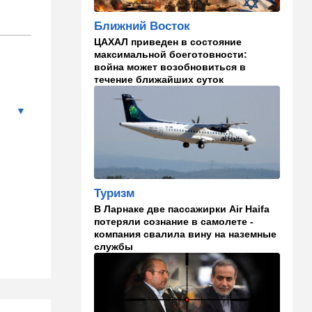
22:33
Транспорт
Ближний Восток
Почему Израиль до сих пор
ЦАХАЛ приведен в состояние
не решил проблему пробок,
максимальной боеготовности:
несмотря на вложенные
война может возобновиться в
миллиарды
течение ближайших суток
21:56
Ближний Восток
Вывести войска: ливанцы
уповают на будущие
израильские выборы
21:45
Мнения
И еще про Иран…
Туризм
В Ларнаке две пассажирки Air Haifa
21:21
Общество
потеряли сознание в самолете -
компания свалила вину на наземные
Главное забыл: летевший в
службы
Израиль рейс оказался под
угрозой
20:50
Израиль
Как будто знал: известного