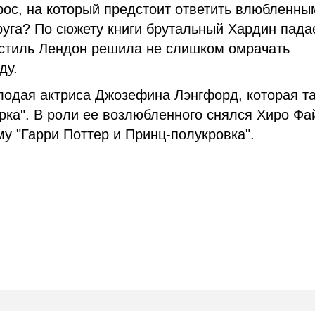
ос, на который предстоит ответить влюбленны
руга? По сюжету книги брутальный Хардин пада
астиль Лендон решила не слишком омрачать
ду.
лодая актриса Джозефина Лэнгфорд, которая т
рка". В роли ее возлюбленного снялся Хиро Фа
у "Гарри Поттер и Принц-полукровка".