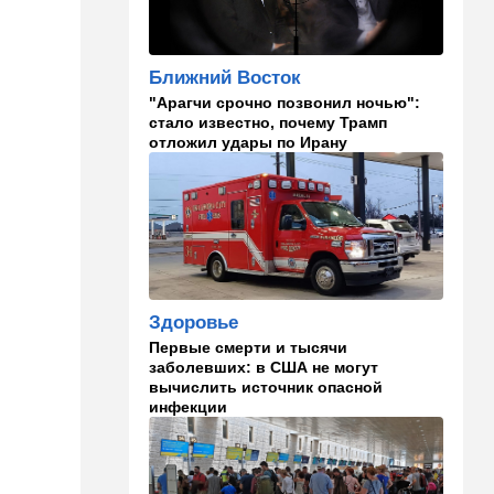
слухи
16:20
Общество
Ближний Восток
Помогите найти: пропала
"Арагчи срочно позвонил ночью":
Мария из Димоны
стало известно, почему Трамп
отложил удары по Ирану
15:45
Ближний Восток
В противовес Израилю и
Ирану: три мусульманские
страны объединились в
"исламский НАТО"
15:25
Общество
"Общие культурные коды":
Здоровье
русские дети вместе с
палестинскими строят
Первые смерти и тысячи
"новую модель ООН"
заболевших: в США не могут
вычислить источник опасной
инфекции
14:55
Израиль
В Израиле опасаются атак
дронов изнутри страны