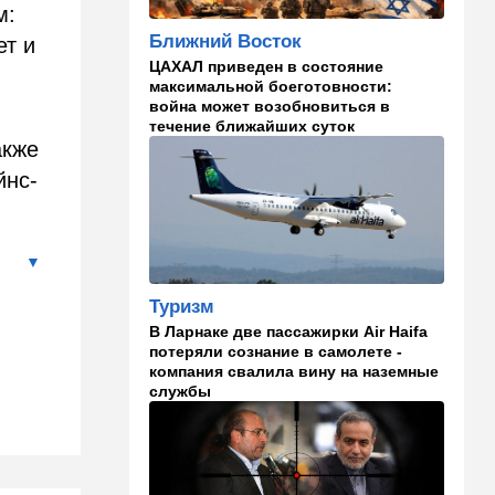
Вашингтон нажал на паузу:
м:
США настойчиво попросили
Ближний Восток
Израиль сбавить обороты в
ет и
Ливане
ЦАХАЛ приведен в состояние
максимальной боеготовности:
18:15
Культура
война может возобновиться в
течение ближайших суток
30 лет российско-
акже
израильскому альманаху
еврейской культуры
йнс-
17:47
Израиль
На маленьком плоту: отдых
на Кинерете едва не
закончился трагедией
Туризм
17:26
Израиль
В Ларнаке две пассажирки Air Haifa
потеряли сознание в самолете -
Отставить панику: в Тель-
компания свалила вину на наземные
Авиве все спокойно
службы
16:46
Ближний Восток
Человек-невидимка: в
высших эшелонах власти
Ирана поползли тревожные